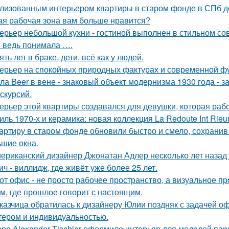
лизованным интерьером квартиры в старом фонде в СПб д
ая рабочая зона вам больше нравится?
ерьер небольшой кухни - гостиной выполнен в стильном со
я ведь понимала ….
ять лет в браке, дети, всё как у людей.
ерьер на спокойных природных фактурах и современной ф
ла Beer в вене - знаковый объект модернизма 1930 года - 
кскурсий.
ерьер этой квартиры создавался для девушки, которая рабо
иль 1970-х и керамика: новая коллекция La Redoute Int Rieur
артиру в старом фонде обновили быстро и смело, сохранив 
ьшие окна.
ериканский дизайнер Джонатан Адлер несколько лет назад
ич - виллидж, где живёт уже более 25 лет.
от офис - не просто рабочее пространство, а визуальное 
м, где прошлое говорит с настоящим.
казчица обратилась к дизайнеру Юлии поздняк с задачей оф
тером и индивидуальностью.
ро Alexander Tischler оформило интерьер для молодой пар