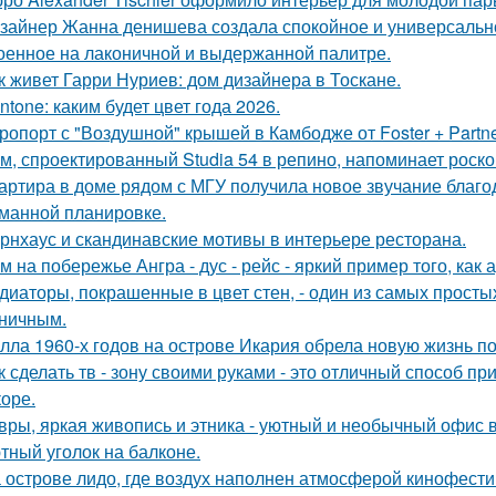
зайнер Жанна денишева создала спокойное и универсально
оенное на лаконичной и выдержанной палитре.
к живет Гарри Нуриев: дом дизайнера в Тоскане.
ntone: каким будет цвет года 2026.
ропорт с "Воздушной" крышей в Камбодже от Foster + Partne
м, спроектированный Studia 54 в репино, напоминает роск
артира в доме рядом с МГУ получила новое звучание благо
манной планировке.
рнхаус и скандинавские мотивы в интерьере ресторана.
м на побережье Ангра - дус - рейс - яркий пример того, ка
диаторы, покрашенные в цвет стен, - один из самых прост
ничным.
лла 1960-х годов на острове Икария обрела новую жизнь п
к сделать тв - зону своими руками - это отличный способ п
коре.
вры, яркая живопись и этника - уютный и необычный офис 
тный уголок на балконе.
 острове лидо, где воздух наполнен атмосферой кинофести