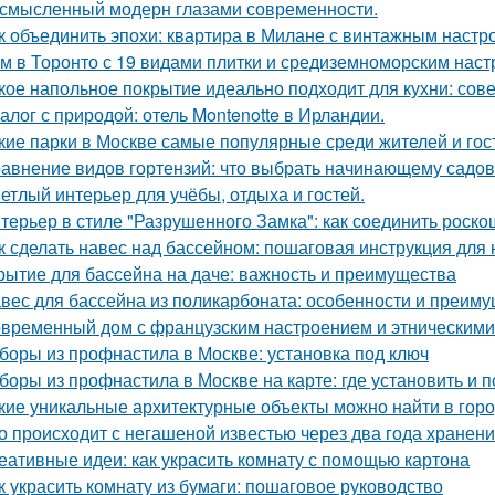
смысленный модерн глазами современности.
к объединить эпохи: квартира в Милане с винтажным настр
м в Торонто с 19 видами плитки и средиземноморским наст
кое напольное покрытие идеально подходит для кухни: сов
алог с природой: отель Montenotte в Ирландии.
кие парки в Москве самые популярные среди жителей и гос
авнение видов гортензий: что выбрать начинающему садо
етлый интерьер для учёбы, отдыха и гостей.
терьер в стиле "Разрушенного Замка": как соединить роско
к сделать навес над бассейном: пошаговая инструкция дл
рытие для бассейна на даче: важность и преимущества
вес для бассейна из поликарбоната: особенности и преим
временный дом с французским настроением и этническими
боры из профнастила в Москве: установка под ключ
боры из профнастила в Москве на карте: где установить и 
кие уникальные архитектурные объекты можно найти в гор
о происходит с негашеной известью через два года хранен
еативные идеи: как украсить комнату с помощью картона
к украсить комнату из бумаги: пошаговое руководство