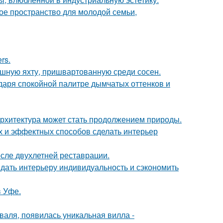
е пространство для молодой семьи,
rs.
ошную яхту, пришвартованную среди сосен.
даря спокойной палитре дымчатых оттенков и
к архитектура может стать продолжением природы.
ых и эффектных способов сделать интерьер
осле двухлетней реставрации.
ридать интерьеру индивидуальность и сэкономить
в Уфе.
валя, появилась уникальная вилла -