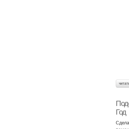
читат
Под
Год
Сдела