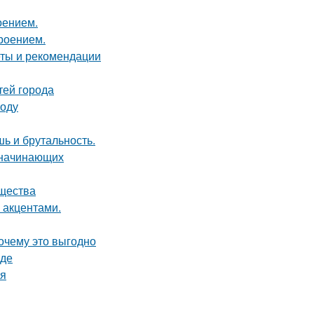
оением.
роением.
еты и рекомендации
тей города
воду
шь и брутальность.
я начинающих
ущества
 акцентами.
почему это выгодно
оде
ия