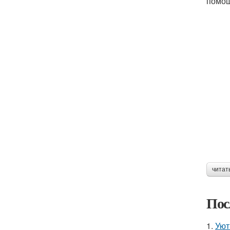
помо
читат
Пос
1.
Уют