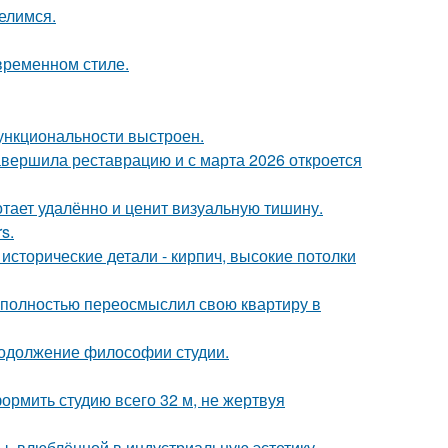
елимся.
временном стиле.
ункциональности выстроен.
завершила реставрацию и с марта 2026 откроется
тает удалённо и ценит визуальную тишину.
s.
исторические детали - кирпич, высокие потолки
 полностью переосмыслил свою квартиру в
продолжение философии студии.
ормить студию всего 32 м, не жертвуя
ы, влюблённой в индустриальную эстетику.