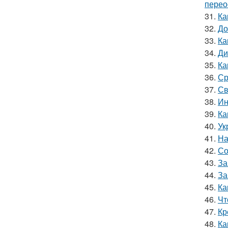
перео
31.
Ка
32.
До
33.
Ка
34.
Ди
35.
Ка
36.
Ср
37.
Св
38.
Ин
39.
Ка
40.
Ук
41.
На
42.
Со
43.
За
44.
За
45.
Ка
46.
Чт
47.
Кр
48.
Ка