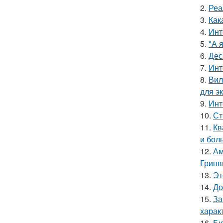
2.
Реа
3.
Как
4.
Инт
5.
"А 
6.
Дес
7.
Инт
8.
Вил
для э
9.
Инт
10.
Ст
11.
Кв
и бол
12.
Ам
Гринв
13.
Эт
14.
До
15.
За
харак
16.
Бю