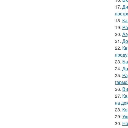
17.
Ди
постр
18.
Ка
19.
Pa
20.
Аэ
21.
До
22.
Кв
проду
23.
Ба
24.
До
25.
Ра
гармо
26.
Ви
27.
Ка
на де
28.
Ко
29.
Ую
30.
На