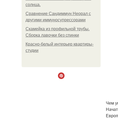
солнца.
Сравнение Сандиммун Неорал с
другими иммуносупрессорами
Скамейка из профильной трубы.
Сборка лавочки без спинки
Красно-белый интерьер квартиры-
студии
Чем у
Начат
Европ