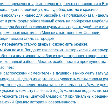
кие современные архитектурные проекты появляются в Во
ловая кухня с мойкой у окна - удобно, светло и красиво.
иверсальный навес для бассейна из поликарбоната: идеал
ет и ритм форм: обновлённый отель на побережье марбель
вес для бассейна своими руками: как сделать удобное и ст
временная квартира в Минске с настроением Франции.
андинавский стиль за городом.
к переделать старую дверь и сэкономить бюджет.
м Xviii века в Лондоне: как освежить исторический интерьер
обство и практичность: забор из одностороннего профнасти
инкованный забор в Москве: особенности и преимущества
adlines:
и расположении смесителей в душевой важно учитывать удо
модельный декор из картона: как украсить стены своими ру
джетное украшение комнаты: как использовать бумагу для 
к украсить комнату на Новый год бумажными поделками: ма
к украсить стены цветной бумагой: 10 оригинальных решен
занский Кремль: история и современность