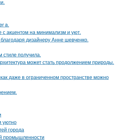
и.
r a.
 с акцентом на минимализм и уют.
 благодаря дизайнеру Анне шевченко.
м стиле получила.
к архитектура может стать продолжением природы.
 как даже в ограниченном пространстве можно
оением.
и
и уютно
тей города
ой промышленности