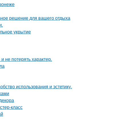
ронеже
ьное решение для вашего отдыха
и.
ильное укрытие
 и не потерять характер.
ла
бство использования и эстетику.
ками
декора
стер-класс
ий