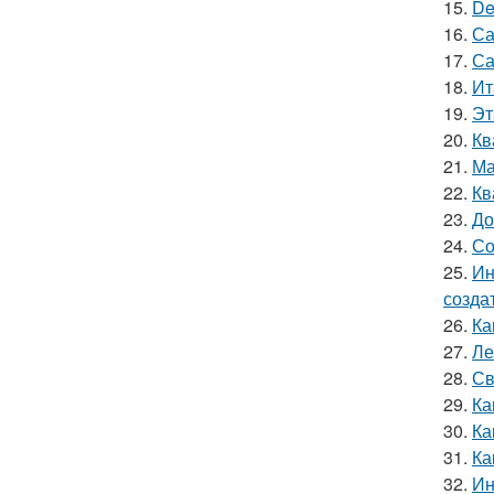
15.
De
16.
Са
17.
Са
18.
Ит
19.
Эт
20.
Кв
21.
Ма
22.
Кв
23.
До
24.
Со
25.
Ин
созда
26.
Ка
27.
Ле
28.
Св
29.
Ка
30.
Ка
31.
Ка
32.
Ин