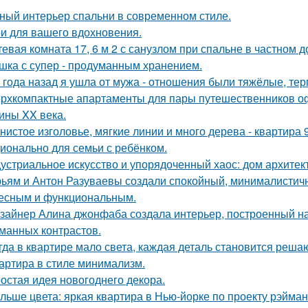
ный интерьер спальни в современном стиле.
и для вашего вдохновения.
тевая комната 17, 6 м 2 с санузлом при спальне в частном д
шка с супер - продуманным хранением.
 года назад я ушла от мужа - отношения были тяжёлые, тер
рхкомпактные апартаменты для пары путешественников о
ины XX века.
нистое изголовье, мягкие линии и много дерева - квартира
ионально для семьи с ребёнком.
устриальное искусство и упорядоченный хаос: дом архите
ьям и Антон Разуваевы создали спокойный, минималистичн
есным и функциональным.
зайнер Алина джонфаба создала интерьер, построенный на
манных контрастов.
гда в квартире мало света, каждая деталь становится реша
артира в стиле минимализм.
остая идея новогоднего декора.
льше цвета: яркая квартира в Нью-йорке по проекту рэйман