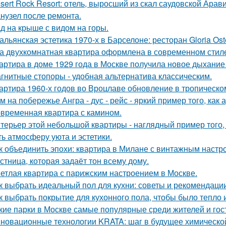
sert Rock Resort: отель, выросший из скал саудовской Арави
нузел после ремонта.
д на крыше с видом на горы.
альянская эстетика 1970-х в Барселоне: ресторан Gloria Oste
а двухкомнатная квартира оформлена в современном стиле
артира в доме 1929 года в Москве получила новое дыхание
гнитные стопоры - удобная альтернатива классическим.
артира 1960-х годов во Вроцлаве обновление в тропическо
м на побережье Ангра - дус - рейс - яркий пример того, ка
временная квартира с камином.
терьер этой небольшой квартиры - наглядный пример того,
ть атмосферу уюта и эстетики.
к объединить эпохи: квартира в Милане с винтажным настр
стница, которая задаёт тон всему дому.
етлая квартира с парижским настроением в Москве.
к выбрать идеальный пол для кухни: советы и рекомендаци
к выбрать покрытие для кухонного пола, чтобы было тепло 
кие парки в Москве самые популярные среди жителей и гос
новационные технологии KRATA: шаг в будущее химическ