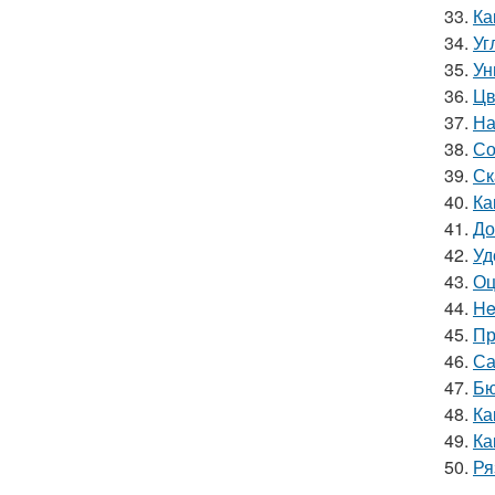
33.
Ка
34.
Уг
35.
Ун
36.
Цв
37.
На
38.
Со
39.
Ск
40.
Ка
41.
До
42.
Уд
43.
Оц
44.
He
45.
Пр
46.
Са
47.
Бю
48.
Ка
49.
Ка
50.
Ря