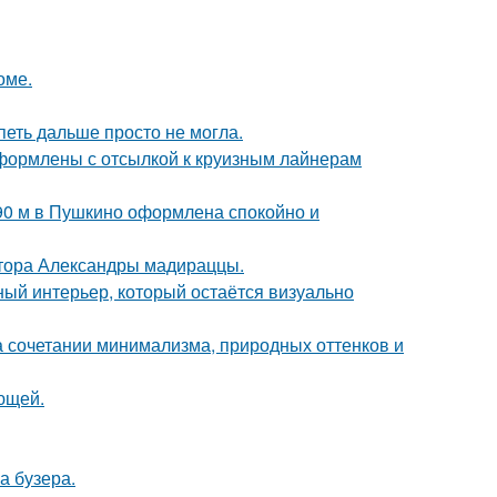
оме.
петь дальше просто не могла.
формлены с отсылкой к круизным лайнерам
 90 м в Пушкино оформлена спокойно и
ктора Александры мадираццы.
ый интерьер, который остаётся визуально
 сочетании минимализма, природных оттенков и
ющей.
а бузера.