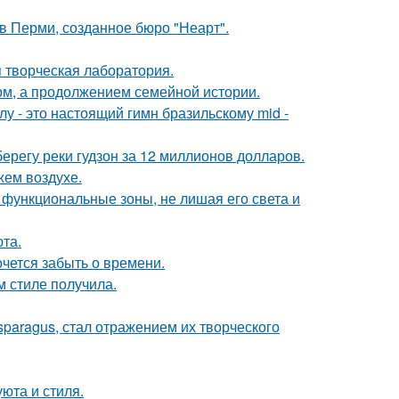
в Перми, созданное бюро "Неарт".
я творческая лаборатория.
ом, а продолжением семейной истории.
у - это настоящий гимн бразильскому mid -
берегу реки гудзон за 12 миллионов долларов.
жем воздухе.
 функциональные зоны, не лишая его света и
та.
хочется забыть о времени.
м стиле получила.
paragus, стал отражением их творческого
юта и стиля.