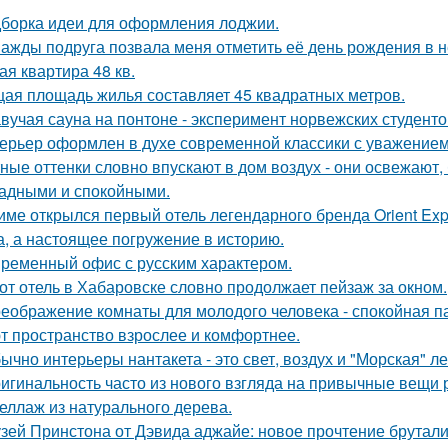
борка идеи для оформления лоджии.
ажды подруга позвала меня отметить её день рождения в 
ая квартира 48 кв.
ая площадь жилья составляет 45 квадратных метров.
вучая сауна на понтоне - эксперимент норвежских студенто
ерьер оформлен в духе современной классики с уважением к
ные оттенки словно впускают в дом воздух - они освежают,
адными и спокойными.
име открылся первый отель легендарного бренда Orient Expr
а, а настоящее погружение в историю.
ременный офис с русским характером.
от отель в Хабаровске словно продолжает пейзаж за окном.
еображение комнаты для молодого человека - спокойная п
т пространство взрослее и комфортнее.
ычно интерьеры нантакета - это свет, воздух и "Морская" ле
игинальность часто из нового взгляда на привычные вещи 
еллаж из натурального дерева.
зей Принстона от Дэвида аджайе: новое прочтение брутали