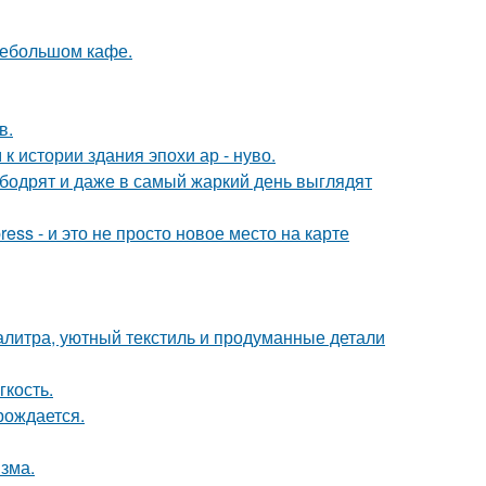
небольшом кафе.
в.
 истории здания эпохи ар - нуво.
 бодрят и даже в самый жаркий день выглядят
ess - и это не просто новое место на карте
алитра, уютный текстиль и продуманные детали
гкость.
рождается.
зма.