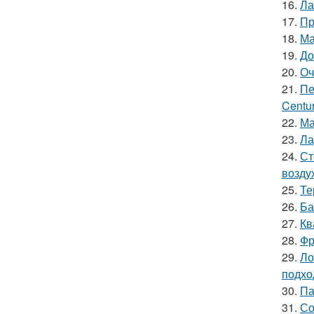
16.
Ла
17.
Пр
18.
Ма
19.
До
20.
Оч
21.
Пе
Centur
22.
Ма
23.
Ла
24.
Ст
возду
25.
Те
26.
Ба
27.
Кв
28.
Фр
29.
Ло
подхо
30.
Па
31.
Со