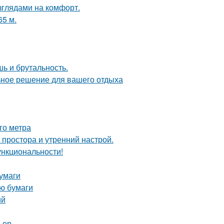
зглядами на комфорт.
65 м.
шь и брутальность.
ьное решение для вашего отдыха
го метра
 простора и утренний настрой.
ункциональности!
умаги
ю бумаги
ий
ьер