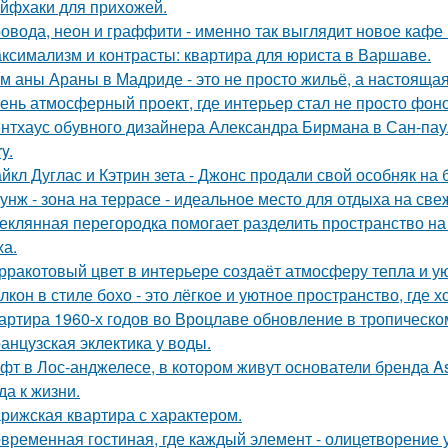
йфхаки для прихожей.
овода, неон и граффити - именно так выглядит новое кафе 
ксимализм и контрасты: квартира для юриста в Варшаве.
м аны Араны в Мадриде - это не просто жильё, а настояща
ень атмосферный проект, где интерьер стал не просто фон
нтхаус обувного дизайнера Александра Бирмана в Сан-паул
y.
йкл Дуглас и Кэтрин зета - Джонс продали свой особняк на 
унж - зона на террасе - идеальное место для отдыха на све
еклянная перегородка помогает разделить пространство на
ха.
рракотовый цвет в интерьере создаёт атмосферу тепла и ую
лкон в стиле бохо - это лёгкое и уютное пространство, где 
артира 1960-х годов во Вроцлаве обновление в тропическо
анцузская эклектика у воды.
фт в Лос-анджелесе, в котором живут основатели бренда As
да к жизни.
рижская квартира с характером.
временная гостиная, где каждый элемент - олицетворение у