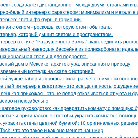
оект создавался дистанционно - между двумя странами и в
рно-белый интерьер с характером: минимализм и металл в 
терьер: свет и фактуры в гармонии.
нная с окном - роскошь, которую стоит обыграть.
терьер, который дышит светом и пространством.
терьер в стиле "Разрушенного Замка": как соединить роско
иверсальный навес для бассейна из поликарбоната: идеал
нкциональная спальня для подростка.
асный дом в Мексике: архитектура, вписанная в природу.
временный коттедж на скале с историей.
кой лучше забор из профнастила: расчет стоимости погонно
етлый интерьер в квартире - это всегда легкость, ощущение
ленькая прихожая - это не повод отказываться от уюта и ф
асиво и неюзабельно.
шаговое руководство: как превратить комнату с помощью б
остые и оригинальные способы украсить комнату с помощь
к украсить стены цветной бумагой: 10 оригинальных решен
-Tech: что это такое и как оно меняет наш мир
временный стиль хай тек: как создать технологичный интер