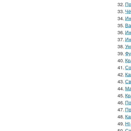
32.
Пр
33.
Чё
34.
Ин
35.
Ва
36.
Ин
37.
Ин
38.
Ун
39.
Фу
40.
Кр
41.
Со
42.
Ка
43.
Св
44.
Ма
45.
Кр
46.
По
47.
Пр
48.
Ка
49.
Hi
50.
Со