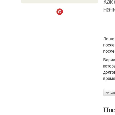
Как
нач
Летни
после
после
Вариа
котор
долго
време
читат
Пос