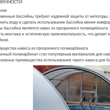
бенности
ение
менные бассейны требуют надежной защиты от непогоды, п
знить воду и сделать использование бассейна менее комф
ы бассейна является навес из прозрачного поликарбоната. 
сть монтажа и эстетическую привлекательность, что делает
йнов.
ущества навеса из прозрачного поликарбоната
ачный поликарбонат стал популярным материалом для нав
сновные преимущества использования такого навеса для б