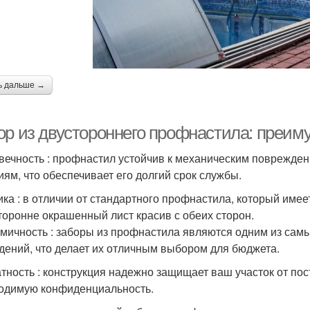
ь дальше →
ор из двустороннего профнастила: преим
вечность : профнастил устойчив к механическим поврежде
иям, что обеспечивает его долгий срок службы.
ика : в отличии от стандартного профнастила, который име
торонне окрашенный лист красив с обеих сторон.
мичность : заборы из профнастила являются одним из сам
дений, что делает их отличным выбором для бюджета.
тность : конструкция надежно защищает ваш участок от пос
одимую конфиденциальность.