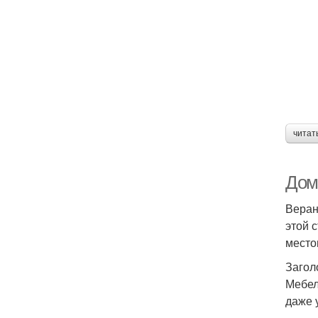
читат
Дом
Веран
этой 
место
Загол
Мебел
даже 