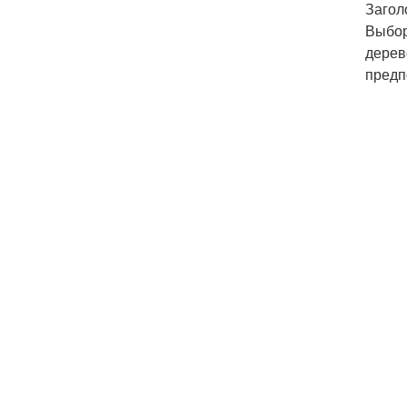
Загол
Выбор
дерев
предп