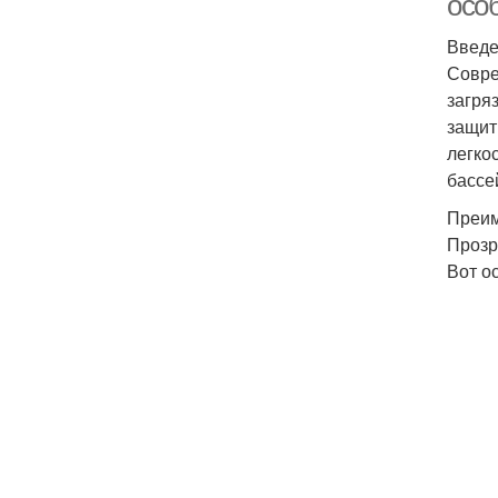
осо
Введ
Совре
загря
защит
легко
бассе
Преим
Прозр
Вот о