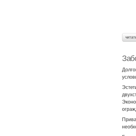
читат
Заб
Долго
услов
Эстет
двухс
Эконо
ограж
Прива
необх