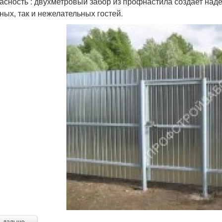
асность : двухметровый забор из профнастила создает над
ных, так и нежелательных гостей.