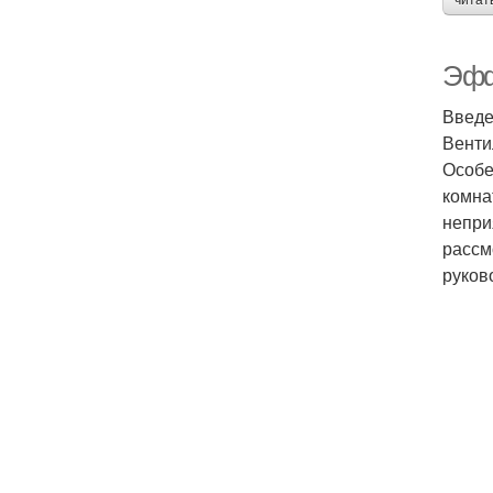
читат
Эфф
Введ
Венти
Особе
комна
непри
рассм
руков