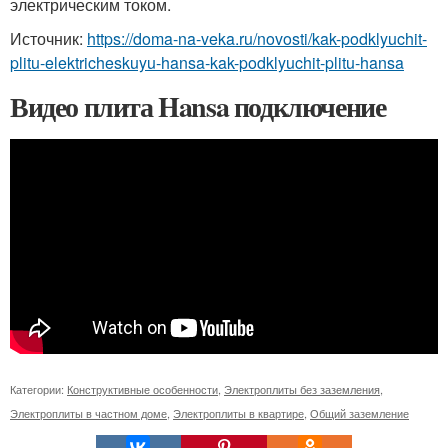
электрическим током.
Источник:
https://doma-na-veka.ru/novosti/kak-podklyuchit-
plitu-elektricheskuyu-hansa-kak-podklyuchit-plitu-hansa
Видео плита Hansa подключение
Категории:
Конструктивные особенности
,
Электроплиты без заземления
,
Электроплиты в частном доме
,
Электроплиты в квартире
,
Общий заземление