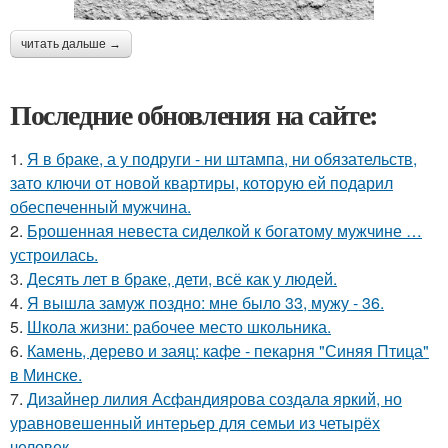
читать дальше →
Последние обновления на сайте:
1.
Я в браке, а у подруги - ни штампа, ни обязательств,
зато ключи от новой квартиры, которую ей подарил
обеспеченный мужчина.
2.
Брошенная невеста сиделкой к богатому мужчине …
устроилась.
3.
Десять лет в браке, дети, всё как у людей.
4.
Я вышла замуж поздно: мне было 33, мужу - 36.
5.
Школа жизни: рабочее место школьника.
6.
Камень, дерево и заяц: кафе - пекарня "Синяя Птица"
в Минске.
7.
Дизайнер лилия Асфандиярова создала яркий, но
уравновешенный интерьер для семьи из четырёх
человек.