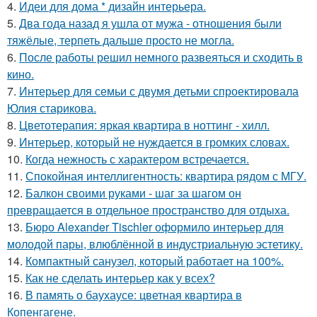
4.
Идеи для дома * дизайн интерьера.
5.
Два года назад я ушла от мужа - отношения были
тяжёлые, терпеть дальше просто не могла.
6.
После работы решил немного развеяться и сходить в
кино.
7.
Интерьер для семьи с двумя детьми спроектировала
Юлия старикова.
8.
Цветотерапия: яркая квартира в ноттинг - хилл.
9.
Интерьер, который не нуждается в громких словах.
10.
Когда нежность с характером встречается.
11.
Спокойная интеллигентность: квартира рядом с МГУ.
12.
Балкон своими руками - шаг за шагом он
превращается в отдельное пространство для отдыха.
13.
Бюро Alexander Tischler оформило интерьер для
молодой пары, влюблённой в индустриальную эстетику.
14.
Компактный санузел, который работает на 100%.
15.
Как не сделать интерьер как у всех?
16.
В память о баухаусе: цветная квартира в
Копенгагене.