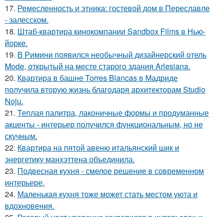
17.
Ремесленность и этника: гостевой дом в Переславле
- залесском.
18.
Штаб-квартира кинокомпании Sandbox Films в Нью-
йорке.
19.
В Римини появился необычный дизайнерский отель
Mode, открытый на месте старого здания Arlesiana.
20.
Квартира в башне Torres Blancas в Мадриде
получила вторую жизнь благодаря архитекторам Studio
Noju.
21.
Теплая палитра, лаконичные формы и продуманные
акценты - интерьер получился функциональным, но не
скучным.
22.
Квартира на пятой авеню итальянский шик и
энергетику манхэттена объединила.
23.
Подвесная кухня - смелое решение в современном
интерьере.
24.
Маленькая кухня тоже может стать местом уюта и
вдохновения.