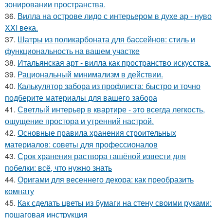
зонировании пространства.
36.
Вилла на острове лидо с интерьером в духе ар - нуво
XXI века.
37.
Шатры из поликарбоната для бассейнов: стиль и
функциональность на вашем участке
38.
Итальянская арт - вилла как пространство искусства.
39.
Рациональный минимализм в действии.
40.
Калькулятор забора из профлиста: быстро и точно
подберите материалы для вашего забора
41.
Светлый интерьер в квартире - это всегда легкость,
ощущение простора и утренний настрой.
42.
Основные правила хранения строительных
материалов: советы для профессионалов
43.
Срок хранения раствора гашёной извести для
побелки: всё, что нужно знать
44.
Оригами для весеннего декора: как преобразить
комнату
45.
Как сделать цветы из бумаги на стену своими руками:
пошаговая инструкция