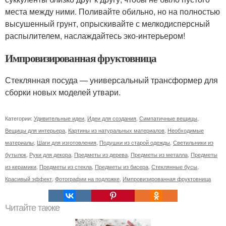
места между ними. Поливайте обильно, но на полностью
высушенный грунт, опрыскивайте с мелкодисперсный
распылителем, наслаждайтесь эко-интерьером!
Импровизированная фруктовница
Стеклянная посуда — универсальный трансформер для
сборки новых моделей утвари.
Категории:
Удивительные идеи
,
Идеи для создания
,
Симпатичные вещицы
,
Вещицы для интерьера
,
Картины из натуральных материалов
,
Необходимые
материалы
,
Шаги для изготовления
,
Подушки из старой одежды
,
Светильники из
бутылок
,
Руки для декора
,
Предметы из дерева
,
Предметы из металла
,
Предметы
из керамики
,
Предметы из стекла
,
Предметы из бисера
,
Стеклянные бусы
,
Красивый эффект
,
Фотографии на подложке
,
Импровизированная фруктовница
Читайте также