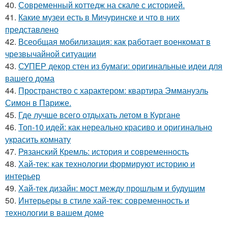
40.
Современный коттедж на скале с историей.
41.
Какие музеи есть в Мичуринске и что в них
представлено
42.
Всеобщая мобилизация: как работает военкомат в
чрезвычайной ситуации
43.
СУПЕР декор стен из бумаги: оригинальные идеи для
вашего дома
44.
Пространство с характером: квартира Эммануэль
Симон в Париже.
45.
Где лучше всего отдыхать летом в Кургане
46.
Топ-10 идей: как нереально красиво и оригинально
украсить комнату
47.
Рязанский Кремль: история и современность
48.
Хай-тек: как технологии формируют историю и
интерьер
49.
Хай-тек дизайн: мост между прошлым и будущим
50.
Интерьеры в стиле хай-тек: современность и
технологии в вашем доме