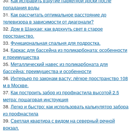
30.
Как исправить вздутие паркетной доски после
попадания воды
31.
Как рассчитать оптимальное расстояние до
телевизора в зависимости от диагонали?
32.
Дом в Шанхае: как вдохнуть свет в старое
пространство.
33.
Функциональная спальня для подростка.
34.
Каркас для бассейна из поликарбоната: особенности
и преимущества
35.
Металлический навес из поликарбоната для
бассейна: преимущества и особенности
36.
Интерьер по законам васту: лёгкое пространство 108
м в Москве.
37.
Как построить забор из профнастила высотой 2.5
метра: пошаговая инструкция
38.
Легко и быстро: как использовать калькулятор забора
из профнастила
39.
Светлая квартира с видом на северный речной
вокзал.