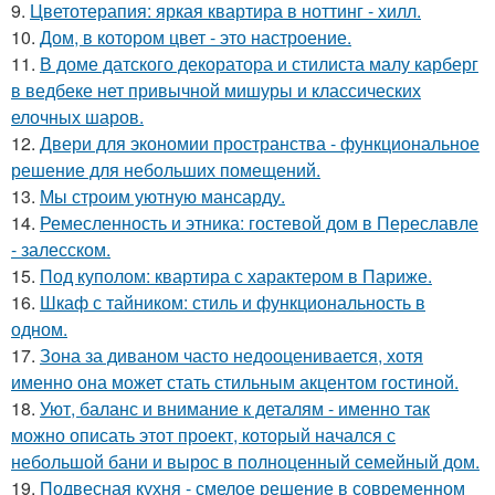
9.
Цветотерапия: яркая квартира в ноттинг - хилл.
10.
Дом, в котором цвет - это настроение.
11.
В доме датского декоратора и стилиста малу карберг
в ведбеке нет привычной мишуры и классических
елочных шаров.
12.
Двери для экономии пространства - функциональное
решение для небольших помещений.
13.
Мы строим уютную мансарду.
14.
Ремесленность и этника: гостевой дом в Переславле
- залесском.
15.
Под куполом: квартира с характером в Париже.
16.
Шкаф с тайником: стиль и функциональность в
одном.
17.
Зона за диваном часто недооценивается, хотя
именно она может стать стильным акцентом гостиной.
18.
Уют, баланс и внимание к деталям - именно так
можно описать этот проект, который начался с
небольшой бани и вырос в полноценный семейный дом.
19.
Подвесная кухня - смелое решение в современном