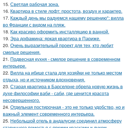
15.
Светлая рабочая зона.
16.
Квартира в стиле лофт: простота, воздух и характер.
17.
Каждый день мы радуемся нашему решению": вилла
во Франции с видом на пляж.
18.
Как красиво оформить инсталляцию в ванной.
19.
Эра дофамина: яркая квартира в Париже.
20.
Очень выразительный проект для тех, кто любит
смелые решения.
21.
Подвесная кухня - смелое решение в современном
интерьере.
22.
Вилла на ибице стала для хозяйки не только местом
отдыха, но и источником вдохновения.
23.
Старая квартира в Барселоне обрела новую жизнь в
духе философии ваби - саби, где ценится красота
несовершенного.
24.
Отдельная постирочная - это не только удобство, но и
важный элемент современного интерьера.
25.
Небольшой отель в андалусии соединил атмосферу
старинного поместья с яркими красками и духом