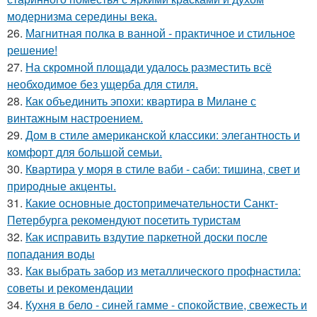
модернизма середины века.
26.
Магнитная полка в ванной - практичное и стильное
решение!
27.
На скромной площади удалось разместить всё
необходимое без ущерба для стиля.
28.
Как объединить эпохи: квартира в Милане с
винтажным настроением.
29.
Дом в стиле американской классики: элегантность и
комфорт для большой семьи.
30.
Квартира у моря в стиле ваби - саби: тишина, свет и
природные акценты.
31.
Какие основные достопримечательности Санкт-
Петербурга рекомендуют посетить туристам
32.
Как исправить вздутие паркетной доски после
попадания воды
33.
Как выбрать забор из металлического профнастила:
советы и рекомендации
34.
Кухня в бело - синей гамме - спокойствие, свежесть и