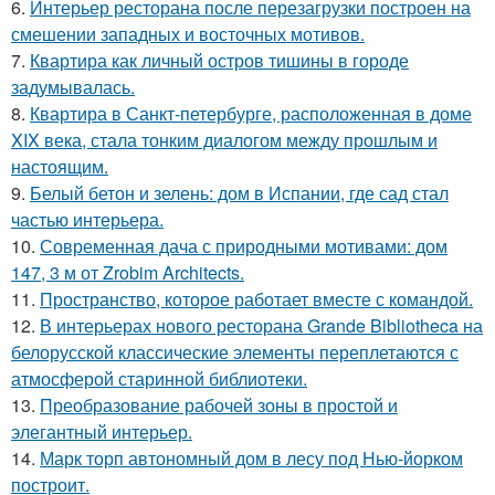
6.
Интерьер ресторана после перезагрузки построен на
смешении западных и восточных мотивов.
7.
Квартира как личный остров тишины в городе
задумывалась.
8.
Квартира в Санкт-петербурге, расположенная в доме
XIX века, стала тонким диалогом между прошлым и
настоящим.
9.
Белый бетон и зелень: дом в Испании, где сад стал
частью интерьера.
10.
Современная дача с природными мотивами: дом
147, 3 м от Zrobim Architects.
11.
Пространство, которое работает вместе с командой.
12.
В интерьерах нового ресторана Grande Bibliotheca на
белорусской классические элементы переплетаются с
атмосферой старинной библиотеки.
13.
Преобразование рабочей зоны в простой и
элегантный интерьер.
14.
Марк торп автономный дом в лесу под Нью-йорком
построит.