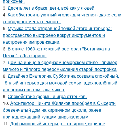
прихожей.
3.
Десять лет в браке, дети, всё как у людей.
4.
Как обустроить уютный уголок для чтения - даже если
свободного места немного.
5.
Музыка стала отправной точкой этого интерьера:
пространство выстроено вокруг инструментов и
настроения импровизации.
6.
В стиле 1960-х: пляжный ресторан "Ботаника на
Песке" в Лыткарино.
7.
Дом на ибице в средиземноморском стиле - пример
мягкого и тёплого переосмысления старой постройки.
8.
Дизайнер Екатерина Субботина создала спокойный,
тёплый интерьер для молодой семьи, вдохновлённый
японским опытом заказчиков.
9.
Спокойствие формы и игра оттенков.
10.
Архитектор Никита Жиляков приобрёл в Сысерти
бревенчатый дом на кирпичном цоколе, ранее
принадлежавший купцам ширыкаловым.
11.
Дофаминовый интерьер - это яркое, игривое