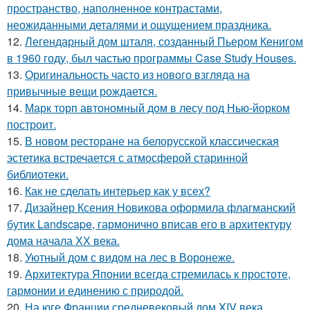
пространство, наполненное контрастами,
неожиданными деталями и ощущением праздника.
12.
Легендарный дом шталя, созданный Пьером Кенигом
в 1960 году, был частью программы Case Study Houses.
13.
Оригинальность часто из нового взгляда на
привычные вещи рождается.
14.
Марк торп автономный дом в лесу под Нью-йорком
построит.
15.
В новом ресторане на белорусской классическая
эстетика встречается с атмосферой старинной
библиотеки.
16.
Как не сделать интерьер как у всех?
17.
Дизайнер Ксения Новикова оформила флагманский
бутик Landscape, гармонично вписав его в архитектуру
дома начала ХХ века.
18.
Уютный дом с видом на лес в Воронеже.
19.
Архитектура Японии всегда стремилась к простоте,
гармонии и единению с природой.
20.
На юге Франции средневековый дом XIV века