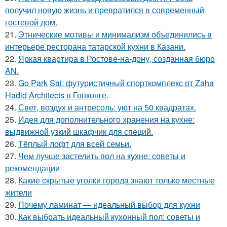
получил новую жизнь и превратился в современный
гостевой дом.
21.
Этнические мотивы и минимализм объединились в
интерьере ресторана татарской кухни в Казани.
22.
Яркая квартира в Ростове-на-дону, созданная бюро
AN.
23.
Go Park Sai: футуристичный спорткомплекс от Zaha
Hadid Architects в Гонконге.
24.
Свет, воздух и антресоль: уют на 50 квадратах.
25.
Идея для дополнительного хранения на кухне:
выдвижной узкий шкафчик для специй.
26.
Тёплый лофт для всей семьи.
27.
Чем лучше застелить пол на кухне: советы и
рекомендации
28.
Какие скрытые уголки города знают только местные
жители
29.
Почему ламинат — идеальный выбор для кухни
30.
Как выбрать идеальный кухонный пол: советы и