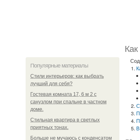
Как
Сод
Популярные материалы
К
Стили интерьеров: как выбрать
лучший для себя?
Гостевая комната 17, 6 м 2 с
санузлом при спальне в частном
С
доме.
П
Стильная квартира в светлых
П
приятных тонах.
В
Больше не мучаюсь с конденсатом