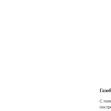
Газо
С поя
постр