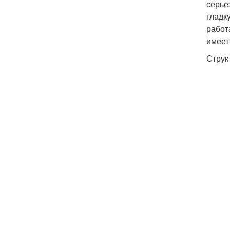
серье
гладк
работ
имеет
Струк