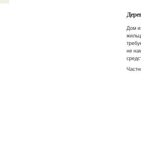
Дере
Дом и
жильц
требу
не на
средс
Частн