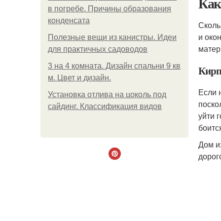
Как
в погребе. Причины образования
конденсата
Сколь
и око
Полезные вещи из канистры. Идеи
матер
для практичных садоводов
3 на 4 комната. Дизайн спальни 9 кв
Кирп
м. Цвет и дизайн.
Если 
Установка отлива на цоколь под
поско
сайдинг. Классификация видов
уйти 
боитс
Дом и
дорог