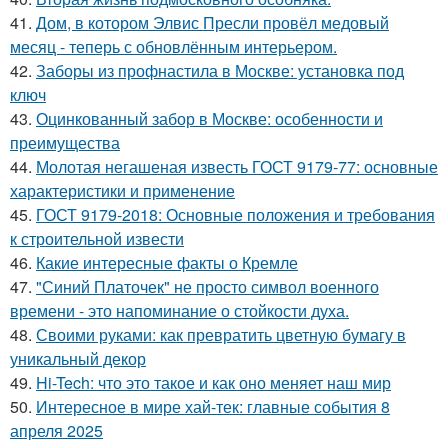
41.
Дом, в котором Элвис Пресли провёл медовый
месяц - теперь с обновлённым интерьером.
42.
Заборы из профнастила в Москве: установка под
ключ
43.
Оцинкованный забор в Москве: особенности и
преимущества
44.
Молотая негашеная известь ГОСТ 9179-77: основные
характеристики и применение
45.
ГОСТ 9179-2018: Основные положения и требования
к строительной извести
46.
Какие интересные факты о Кремле
47.
"Синий Платочек" не просто символ военного
времени - это напоминание о стойкости духа.
48.
Своими руками: как превратить цветную бумагу в
уникальный декор
49.
Hi-Tech: что это такое и как оно меняет наш мир
50.
Интересное в мире хай-тек: главные события 8
апреля 2025