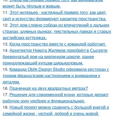
может быть тёплым и живым.
11.
Этот интерьер - наглядный пример того, как цвет,
свет и искусство формируют характер пространства.
12.
Этот дом словно собран из впечатлений о дальних
странах, шумных рынках, текстильных лавках и старых
английских коттеджах.
13.
Когда пространство вместе с командой работает.
14.
Архитектор Никита Жиляков приобрёл в Сысерти
бревенчатый дом на кирпичном цоколе, ранее
принадлежавший купцам ширыкаловым.
15.
Команда Oblik Design Studio оформила ресторан с
тонким французским настроением и вниманием к
деталям.
16.
Прачечная на двух квадратных метрах?
17.
Решения для современной кухни, которые делают
рабочую зону удобнее и функциональнее.
18.
Новый проект можно сравнить с большой книгой о
семейной жизни - уютной, доброй и очень живой.