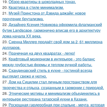
19.
Обзор квартиры в шоколадных тонах.
20.
Квартира в стиле минимализм.
21.
Музей Принстона от Дэвида аджайе: новое
прочтение брутализма.
22.
Дизайнер Ксения Новикова оформила флагманский
бутик Landscape, гармонично вписав его в архитектуру
дома начала ХХ века.
23.
Сиенна Миллер продаёт свой дом за 2, 61 миллиона
долларов.
24.
Прачечная на двух квадратах - легко!
25.
Крафтовый модернизм в интерьере - это баланс
между грубостью формы и теплом ручной работы.
26.
Скандинавский стиль в кухне - гостиной всегда
выглядит свежо и уютно.
27.
Дом на Сицилии стал личным пространством для
творчества и отдыха, созданным в гармонии с природой.
28.
Этнические мотивы и минимализм объединились в
интерьере ресторана татарской кухни в Казани.
29.
Роскошная гардеробная при спальне - мечта, которая