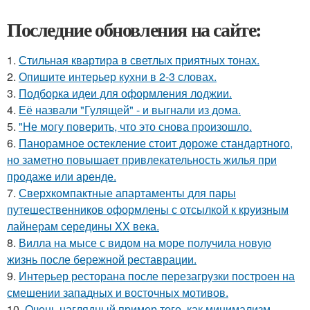
Последние обновления на сайте:
1.
Стильная квартира в светлых приятных тонах.
2.
Опишите интерьер кухни в 2-3 словах.
3.
Подборка идеи для оформления лоджии.
4.
Её назвали "Гулящей" - и выгнали из дома.
5.
"Не могу поверить, что это снова произошло.
6.
Панорамное остекление стоит дороже стандартного,
но заметно повышает привлекательность жилья при
продаже или аренде.
7.
Сверхкомпактные апартаменты для пары
путешественников оформлены с отсылкой к круизным
лайнерам середины XX века.
8.
Вилла на мысе с видом на море получила новую
жизнь после бережной реставрации.
9.
Интерьер ресторана после перезагрузки построен на
смешении западных и восточных мотивов.
10.
Очень наглядный пример того, как минимализм