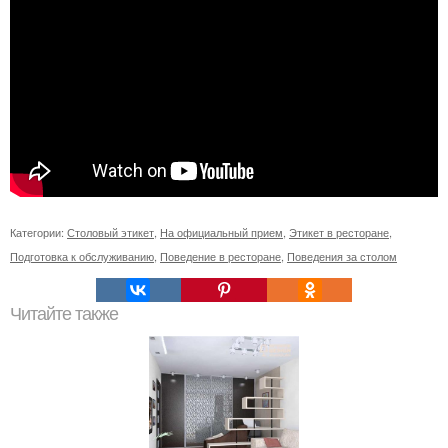
Категории:
Столовый этикет
,
На официальный прием
,
Этикет в ресторане
,
Подготовка к обслуживанию
,
Поведение в ресторане
,
Поведения за столом
Читайте также