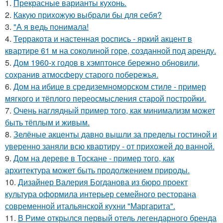
1.
Прекрасные варианты кухонь.
2.
Какую прихожую выбрали бы для себя?
3.
"А я ведь понимала!
4.
Терракота и настенная роспись - яркий акцент в
квартире 61 м на соколиной горе, созданной под аренду.
5.
Дом 1960-х годов в хэмптонсе бережно обновили,
сохранив атмосферу старого побережья.
6.
Дом на ибице в средиземноморском стиле - пример
мягкого и тёплого переосмысления старой постройки.
7.
Очень наглядный пример того, как минимализм может
быть тёплым и живым.
8.
Зелёные акценты давно вышли за пределы гостиной и
уверенно заняли всю квартиру - от прихожей до ванной.
9.
Дом на дереве в Тоскане - пример того, как
архитектура может быть продолжением природы.
10.
Дизайнер Валерия Богданова из бюро проект
культура оформила интерьер семейного ресторана
современной итальянской кухни "Маргарита".
11.
В Риме открылся первый отель легендарного бренда