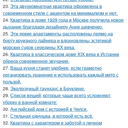
23.
Эта двухкомнатная квартира оформлена в
современном стиле с акцентом на минимализм и уют.
24.
Квартира в доме 1929 года в Москве получила новое
дыхание благодаря дизайнеру Анне шевченко.
25.
Эти яркие апартаменты расположены прямо на
борту круизного лайнера и вдохновлены эстетикой
морских судов середины XX века.
26.
Квартира в классическом доме XIX века в Испании
обрела современное звучание.
27.
Ваша кухня станет удобнее, если грамотно
организовать хранение и использовать каждый метр с
пользой.
28.
Экологичный таунхаус в Бруклине.
29.
Список вещей, которые чаще всего усложняют
уборку в ванной комнате:
30.
Английский дом с историей в Челси.
31.
Стильная однушка, в которой есть всё.
32.
Квартира с характером и заботой о личном