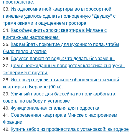
пространстве.
33.
Из однокомнатной квартиры во второсортной
панельке удалось сделать полноценную "Двушку" с
тремя окнами и ощущением простора.
34.
Как объединить эпохи: квартира в Милане с
винтажным настроением.
35.
Как выбрать покрытие для кухонного пола, чтобы
было тепло и уютно
36.
Вздулся паркет от воды: что делать без замены
37.
Дом с неожиданным поворотом: классика снаружи -
эксперимент внутри.
38.
Интерьер недели: стильное обновление съёмной
квартиры в Берлине (90 м).
39.
Уличный навес для бассейна из поликарбоната:
советы по выбору и установке
40.
Функциональная спальня для подростка.
41.
Современная квартира в Минске с настроением
Франции.
42.
Купить забор из профнастила с установкой: выгодное