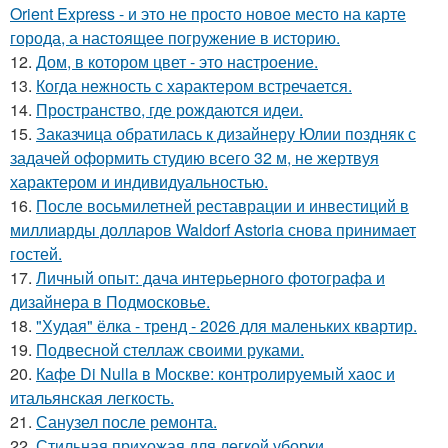
Orient Express - и это не просто новое место на карте
города, а настоящее погружение в историю.
12.
Дом, в котором цвет - это настроение.
13.
Когда нежность с характером встречается.
14.
Пространство, где рождаются идеи.
15.
Заказчица обратилась к дизайнеру Юлии поздняк с
задачей оформить студию всего 32 м, не жертвуя
характером и индивидуальностью.
16.
После восьмилетней реставрации и инвестиций в
миллиарды долларов Waldorf Astoria снова принимает
гостей.
17.
Личный опыт: дача интерьерного фотографа и
дизайнера в Подмосковье.
18.
"Худая" ёлка - тренд - 2026 для маленьких квартир.
19.
Подвесной стеллаж своими руками.
20.
Кафе Di Nulla в Москве: контролируемый хаос и
итальянская легкость.
21.
Санузел после ремонта.
22.
Стильная прихожая для легкой уборки.