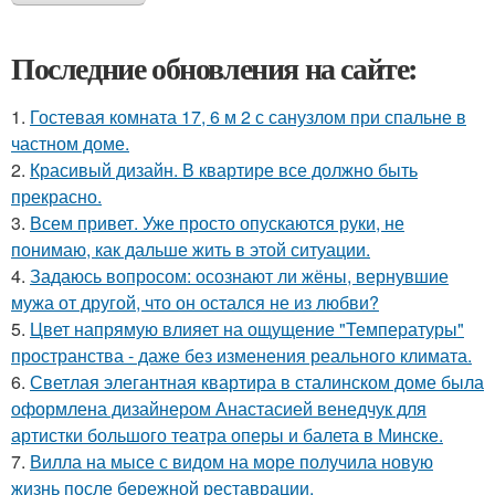
Последние обновления на сайте:
1.
Гостевая комната 17, 6 м 2 с санузлом при спальне в
частном доме.
2.
Красивый дизайн. В квартире все должно быть
прекрасно.
3.
Всем привет. Уже просто опускаются руки, не
понимаю, как дальше жить в этой ситуации.
4.
Задаюсь вопросом: осознают ли жёны, вернувшие
мужа от другой, что он остался не из любви?
5.
Цвет напрямую влияет на ощущение "Температуры"
пространства - даже без изменения реального климата.
6.
Светлая элегантная квартира в сталинском доме была
оформлена дизайнером Анастасией венедчук для
артистки большого театра оперы и балета в Минске.
7.
Вилла на мысе с видом на море получила новую
жизнь после бережной реставрации.