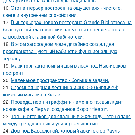
дом архитектора Александры мадираццы.
16.
Этот интерьер построен на ощущениях - чистоте,
свете и внутреннем спокойствии.
17.
В интерьерах нового ресторана Grande Bibliotheca на
белорусской классические элементы переплетаются с
атмосферой старинной библиотеки.
18.
В этом загородном доме дизайнер создал два
пространства - уютный кабинет и функциональную
террасу.
19.
Марк торп автономный дом в лесу под Нью-йорком
построит.
20.
Маленькое пространство - большие задачи.
21.
Огромная черная лестница и 400 000 кирпичей:
книжный магазин в Китае.
22.
Провода, неон и граффити - именно так выглядит
новое кафе в Перми, созданное бюро "Неарт".
23.
Топ - 5 оттенков для спальни в 2026 году - это баланс
между трендовостью и универсальностью.
24.
Дом под Барселоной, который архитектор Рауль