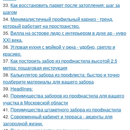
33.
Как восстановить паркет после затопления: шаг за
шагом
34.
Минималистичный профильный карниз - тренд,
который работает на пространство.
35.
Вилла на острове лидо с интерьером в духе ар - нуво
XXI века.
36.
Угловая кухня с мойкой у окна - удобно, светло и
красиво.
37.
Как построить забор из профнастила высотой 2.5
метра: пошаговая инструкция
38.
Калькулятор забора из профлиста: быстро и точно
подберите материалы для вашего забора
39.
Headlines:
40.
Преимущества заборов из профнастила для вашего
участка в Московской области
41.
Преимущества штакетного забора из профнастила
42.
Современный кабинет и терраса - акценты для
загородной жизни.