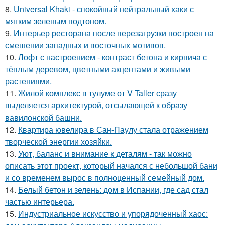
8.
Universal Khaki - спокойный нейтральный хаки с
мягким зеленым подтоном.
9.
Интерьер ресторана после перезагрузки построен на
смешении западных и восточных мотивов.
10.
Лофт с настроением - контраст бетона и кирпича с
тёплым деревом, цветными акцентами и живыми
растениями.
11.
Жилой комплекс в тулуме от V Taller сразу
выделяется архитектурой, отсылающей к образу
вавилонской башни.
12.
Квартира ювелира в Сан-Паулу стала отражением
творческой энергии хозяйки.
13.
Уют, баланс и внимание к деталям - так можно
описать этот проект, который начался с небольшой бани
и со временем вырос в полноценный семейный дом.
14.
Белый бетон и зелень: дом в Испании, где сад стал
частью интерьера.
15.
Индустриальное искусство и упорядоченный хаос: