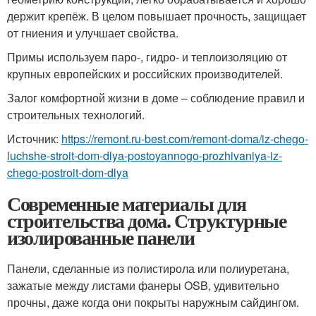
держит крепёж. В целом повышает прочность, защищает
от гниения и улучшает свойства.
Примы используем паро-, гидро- и теплоизоляцию от
крупных европейских и российских производителей.
Залог комфортной жизни в доме – соблюдение правил и
строительных технологий.
Источник:
https://remont.ru-best.com/remont-doma/iz-chego-
luchshe-stroit-dom-dlya-postoyannogo-prozhivaniya-iz-
chego-postroit-dom-dlya
Современные материалы для
строительства дома. Структурные
изолированные панели
Панели, сделанные из полистирола или полиуретана,
зажатые между листами фанеры OSB, удивительно
прочны, даже когда они покрыты наружным сайдингом.