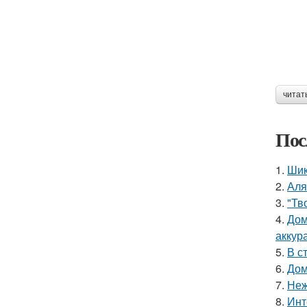
читат
Пос
1.
Шик
2.
Аля
3.
"Тв
4.
Дом
аккур
5.
В с
6.
Дом
7.
Неж
8.
Инт