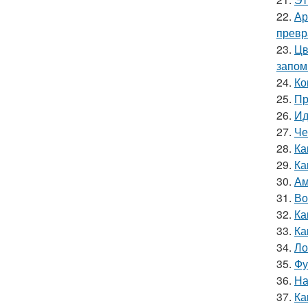
22.
Ар
превр
23.
Цв
запом
24.
Ко
25.
Пр
26.
Ид
27.
Че
28.
Ка
29.
Ка
30.
Ам
31.
Во
32.
Ка
33.
Ка
34.
Ло
35.
Фу
36.
На
37.
Ка