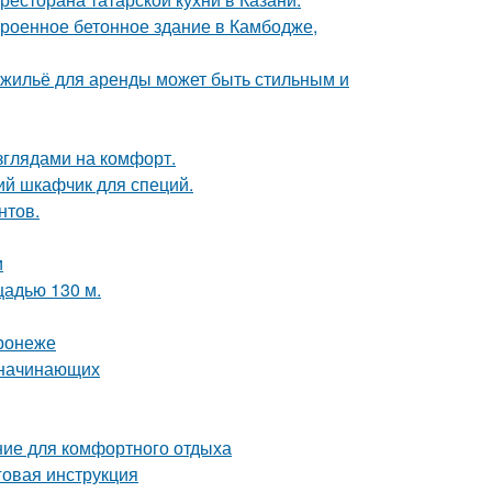
троенное бетонное здание в Камбодже,
е жильё для аренды может быть стильным и
зглядами на комфорт.
ий шкафчик для специй.
нтов.
и
щадью 130 м.
ронеже
я начинающих
ние для комфортного отдыха
говая инструкция