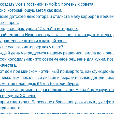
 создать уют в гостиной зимой: 3 полезных совета.
ис, который ощущается как дом.
доме датского декоратора и стилиста малу карберг в ведбе
ых шаров.
ендовая фактурная "Скала" в интерьере.
зайнер женя Николаева рассказывает, как создать интерьер
характерные штрихи в каждой зоне.
к не сделать интерьер как у всех?
ждый день мы радуемся нашему решению": вилла во Франц
хой холодильник - это современное решение для кухни, по
ричества.
от дом под минском - отличный пример того, как функциональ
нимализм, локальный дизайн и выразительные детали - име
аментов площадью 55 м в Екатеринбурге.
и яркие апартаменты расположены прямо на борту круизно
 середины XX века.
арая квартира в Барселоне обрела новую жизнь в духе фило
ершенного.
нические мотивы и минимализм объединились в интерьере р