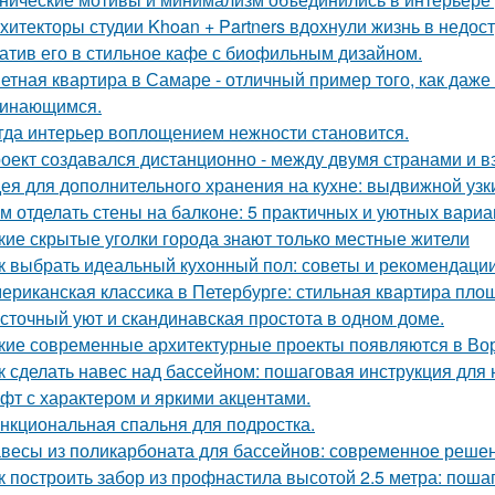
хитекторы студии Khoan + Partners вдохнули жизнь в недос
атив его в стильное кафе с биофильным дизайном.
етная квартира в Самаре - отличный пример того, как даж
инающимся.
гда интерьер воплощением нежности становится.
оект создавался дистанционно - между двумя странами и в
ея для дополнительного хранения на кухне: выдвижной узк
м отделать стены на балконе: 5 практичных и уютных вариа
кие скрытые уголки города знают только местные жители
к выбрать идеальный кухонный пол: советы и рекомендаци
ериканская классика в Петербурге: стильная квартира пло
сточный уют и скандинавская простота в одном доме.
кие современные архитектурные проекты появляются в Во
к сделать навес над бассейном: пошаговая инструкция дл
фт с характером и яркими акцентами.
нкциональная спальня для подростка.
весы из поликарбоната для бассейнов: современное реше
к построить забор из профнастила высотой 2.5 метра: поша