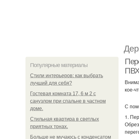
Дер
Пере
Популярные материалы
ПВХ
Стили интерьеров: как выбрать
Внима
лучший для себя?
кое-ч
Гостевая комната 17, 6 м 2 с
санузлом при спальне в частном
С пом
доме.
1. Пе
Стильная квартира в светлых
Обрез
приятных тонах.
перег
Больше не мучаюсь с конденсатом