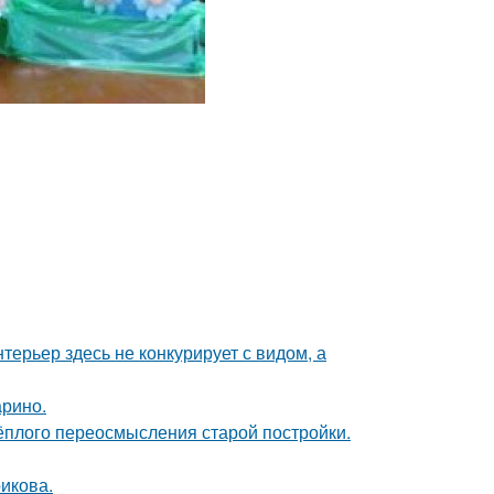
ерьер здесь не конкурирует с видом, а
арино.
тёплого переосмысления старой постройки.
икова.