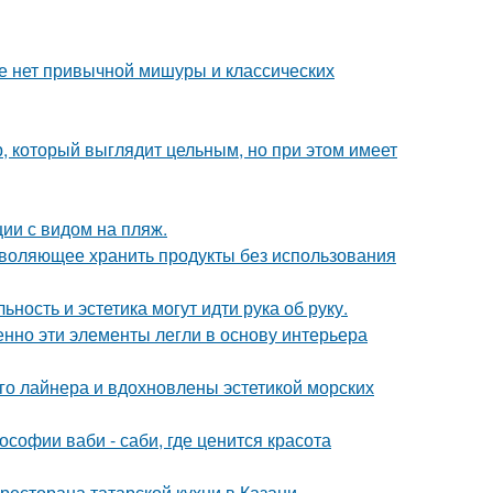
ке нет привычной мишуры и классических
, который выглядит цельным, но при этом имеет
ии с видом на пляж.
зволяющее хранить продукты без использования
ность и эстетика могут идти рука об руку.
нно эти элементы легли в основу интерьера
го лайнера и вдохновлены эстетикой морских
софии ваби - саби, где ценится красота
есторана татарской кухни в Казани.