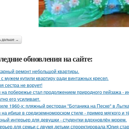
ь дальше →
ледние обновления на сайте:
арный ремонт небольшой квартиры.
 с мужем купили квартиру ради винтажных кресел.
оя сестра не ворует!
 на побережье стал продолжением природного пейзажа - инт
атно его усиливает.
тиле 1960-х: пляжный ресторан "Ботаника на Песке" в Лытк
 на ибице в средиземноморском стиле - пример мягкого и 
ный интерьер для девушки - студентки вдохновлён морем.
ерьер для семьи с двумя детьми спроектировала Юлия стар