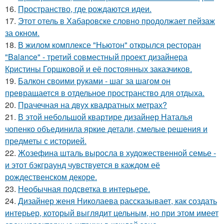
16.
Пространство, где рождаются идеи.
17.
Этот отель в Хабаровске словно продолжает пейзаж
за окном.
18.
В жилом комплексе "Ньютон" открылся ресторан
"Balance" - третий совместный проект дизайнера
Кристины Горшковой и её постоянных заказчиков.
19.
Балкон своими руками - шаг за шагом он
превращается в отдельное пространство для отдыха.
20.
Прачечная на двух квадратных метрах?
21.
В этой небольшой квартире дизайнер Наталья
чопенко объединила яркие детали, смелые решения и
предметы с историей.
22.
Жозефина шталь выросла в художественной семье -
и этот бэкграунд чувствуется в каждом её
рождественском декоре.
23.
Необычная подсветка в интерьере.
24.
Дизайнер женя Николаева рассказывает, как создать
интерьер, который выглядит цельным, но при этом имеет