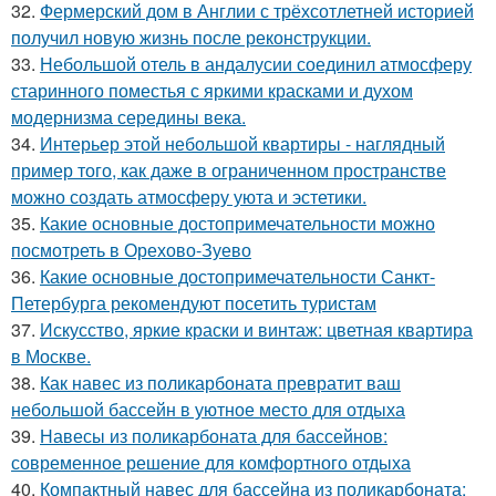
32.
Фермерский дом в Англии с трёхсотлетней историей
получил новую жизнь после реконструкции.
33.
Небольшой отель в андалусии соединил атмосферу
старинного поместья с яркими красками и духом
модернизма середины века.
34.
Интерьер этой небольшой квартиры - наглядный
пример того, как даже в ограниченном пространстве
можно создать атмосферу уюта и эстетики.
35.
Какие основные достопримечательности можно
посмотреть в Орехово-Зуево
36.
Какие основные достопримечательности Санкт-
Петербурга рекомендуют посетить туристам
37.
Искусство, яркие краски и винтаж: цветная квартира
в Москве.
38.
Как навес из поликарбоната превратит ваш
небольшой бассейн в уютное место для отдыха
39.
Навесы из поликарбоната для бассейнов:
современное решение для комфортного отдыха
40.
Компактный навес для бассейна из поликарбоната: