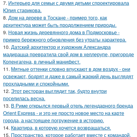
7.
Интерьер для семьи с двумя детьми спроектировала
Юлия старикова.
8.
Дом на дереве в Тоскане - пример того, как
архитектура может быть продолжением природы.
9.
Новая жизнь деревянного дома в Подмосковье -
пример бережного обновления без утраты характера.
10.
Датский архитектор и художник Александра
мадирацца превратила свой дом в хеллерупе, пригороде
Копенгагена, в личный манифест.
11.
Мятные оттенки словно впускают в дом воздух - они
освежают, бодрят и даже в самый жаркий день выглядят
прохладными и спокойными.
12.
Этот ресторан выглядит так, будто внутри
поселилась весна.
13.
В Риме открылся первый отель легендарного бренда
Orient Express - и это не просто новое место на карте
города, а настоящее погружение в историю.
14.
Квартира, в которую хочется возвращаться.
15.
Пространство, которое работает вместе с командой.