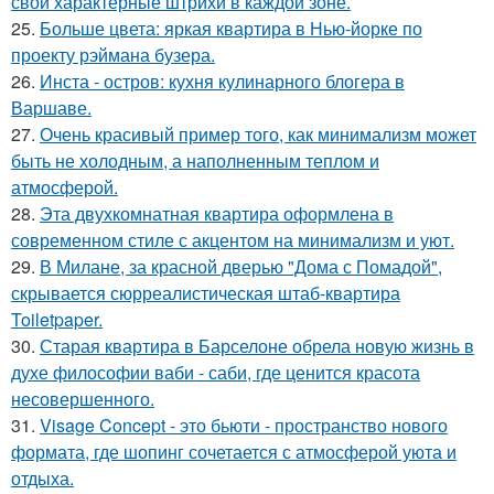
свои характерные штрихи в каждой зоне.
25.
Больше цвета: яркая квартира в Нью-йорке по
проекту рэймана бузера.
26.
Инста - остров: кухня кулинарного блогера в
Варшаве.
27.
Очень красивый пример того, как минимализм может
быть не холодным, а наполненным теплом и
атмосферой.
28.
Эта двухкомнатная квартира оформлена в
современном стиле с акцентом на минимализм и уют.
29.
В Милане, за красной дверью "Дома с Помадой",
скрывается сюрреалистическая штаб-квартира
Toiletpaper.
30.
Старая квартира в Барселоне обрела новую жизнь в
духе философии ваби - саби, где ценится красота
несовершенного.
31.
Visage Concept - это бьюти - пространство нового
формата, где шопинг сочетается с атмосферой уюта и
отдыха.