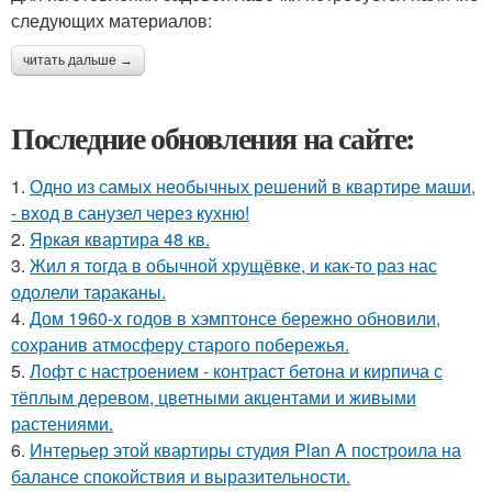
следующих материалов:
читать дальше →
Последние обновления на сайте:
1.
Одно из самых необычных решений в квартире маши,
- вход в санузел через кухню!
2.
Яркая квартира 48 кв.
3.
Жил я тогда в обычной хрущёвке, и как-то раз нас
одолели тараканы.
4.
Дом 1960-х годов в хэмптонсе бережно обновили,
сохранив атмосферу старого побережья.
5.
Лофт с настроением - контраст бетона и кирпича с
тёплым деревом, цветными акцентами и живыми
растениями.
6.
Интерьер этой квартиры студия Plan A построила на
балансе спокойствия и выразительности.