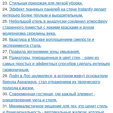
23.
Стильная прихожая для легкой уборки.
24.
Эффект тканевых панелей на стене Instantly делает
интерьер более тёплым и выразительным.
25.
Небольшой отель в андалусии соединил атмосферу
старинного поместья с яркими красками и духом
модернизма середины века.
26.
Квартира в Москве воплощением смелости и
эксперимента стала.
27.
Правила эргономики зоны умывания.
28.
Радиаторы, покрашенные в цвет стен, - один из
самых простых и эффектных способов сделать интерьер
гармоничным.
29.
Лофт в Лос-анджелесе, в котором живут основатели
бренда Asparagus, стал отражением их творческого
подхода к жизни.
30.
Современная гостиная, где каждый элемент -
олицетворение уюта и стиля.
31.
Минималистичное решение для тех, кто ценит стиль
и функциональность - вертикальные жалюзи, которые