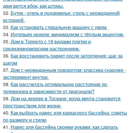
двигаются вбок, как шторы.
32.
Бутик - отель в подземелье: стиль с неожиданной
историей.
33.
Как установить стиральную машину с умом.
34.
Интерьер недели: минимализм с тёплым акцентом.
35.
Дом в Торонто с 19 видами плитки и
средиземноморским настроением.
36.
Как восстановить паркет после затопления: шаг за
шагом
37.
Дом с неожиданным поворотом: классика снаружи -
эксперимент внутри.
38.
Как рассчитать оптимальное расстояние до
телевизора в зависимости от диагонали?
39.
Дом на дереве в Тоскане: когда мечта становится
пространством для жизни.
40.
Как выбрать навес для каркасного бассейна: советы
по размеру и стилю
41.
Навес для бассейна своими руками: как сделать