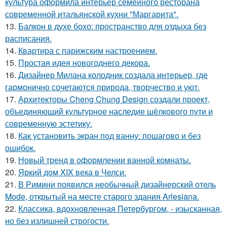
культура оформила интерьер семейного ресторана
современной итальянской кухни "Маргарита".
13.
Балкон в духе бохо: пространство для отдыха без
расписания.
14.
Квартира с парижским настроением.
15.
Простая идея новогоднего декора.
16.
Дизайнер Милана колодник создала интерьер, где
гармонично сочетаются природа, творчество и уют.
17.
Архитекторы Cheng Chung Design создали проект,
объединяющий культурное наследие шёлкового пути и
современную эстетику.
18.
Как установить экран под ванну: пошагово и без
ошибок.
19.
Новый тренд в оформлении ванной комнаты.
20.
Яркий дом XIX века в Челси.
21.
В Римини появился необычный дизайнерский отель
Mode, открытый на месте старого здания Arlesiana.
22.
Классика, вдохновленная Петербургом, - изысканная,
но без излишней строгости.