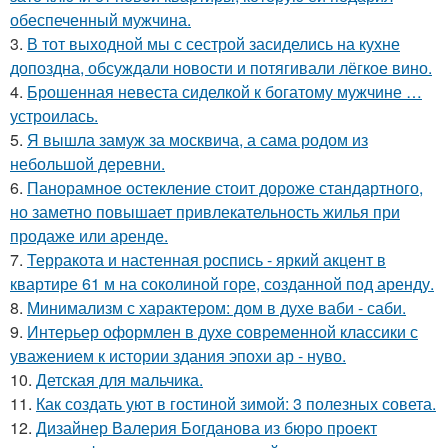
обеспеченный мужчина.
3.
В тот выходной мы с сестрой засиделись на кухне
допоздна, обсуждали новости и потягивали лёгкое вино.
4.
Брошенная невеста сиделкой к богатому мужчине …
устроилась.
5.
Я вышла замуж за москвича, а сама родом из
небольшой деревни.
6.
Панорамное остекление стоит дороже стандартного,
но заметно повышает привлекательность жилья при
продаже или аренде.
7.
Терракота и настенная роспись - яркий акцент в
квартире 61 м на соколиной горе, созданной под аренду.
8.
Минимализм с характером: дом в духе ваби - саби.
9.
Интерьер оформлен в духе современной классики с
уважением к истории здания эпохи ар - нуво.
10.
Детская для мальчика.
11.
Как создать уют в гостиной зимой: 3 полезных совета.
12.
Дизайнер Валерия Богданова из бюро проект