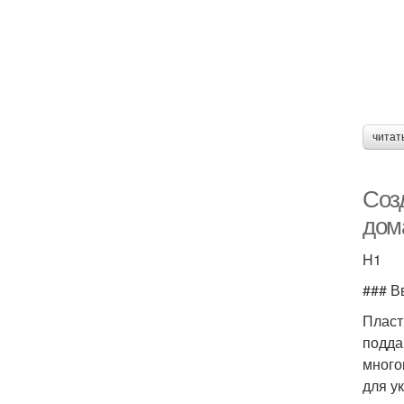
читат
Соз
дом
H1
### В
Пласт
подда
много
для у