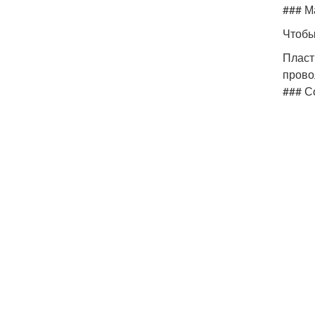
### М
Чтобы
Пласт
прово
### С