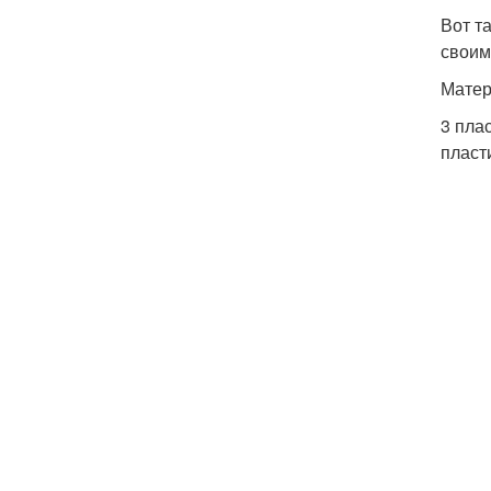
Вот т
своим
Матер
3 пла
пласт