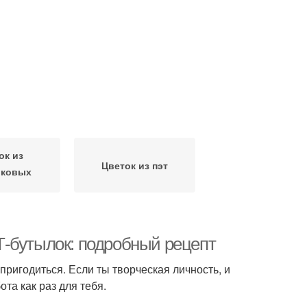
ок из
Цветок из пэт
иковых
ылок
Т-бутылок: подробный рецепт
ригодиться. Если ты творческая личность, и
та как раз для тебя.