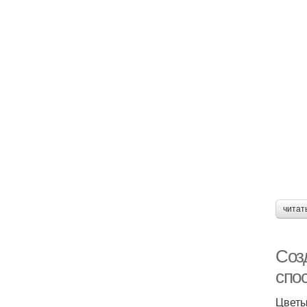
читат
Соз
спо
Цветы