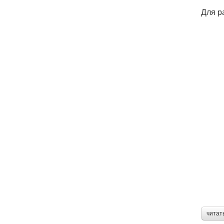
Для р
читат