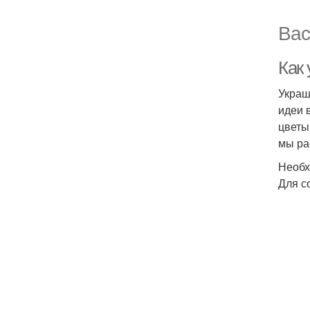
Вас
Как 
Украш
идеи 
цветы
мы ра
Необх
Для с