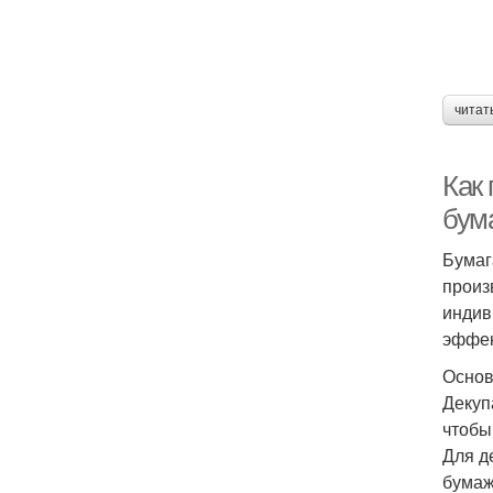
читат
Как
бум
Бумаг
произ
индив
эффек
Основ
Декуп
чтобы
Для д
бумаж