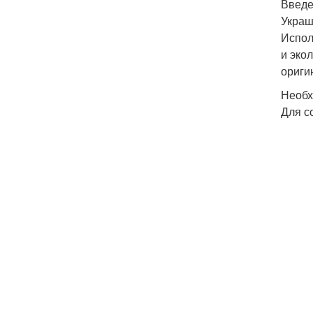
Введ
Украш
Испол
и эко
ориги
Необх
Для с