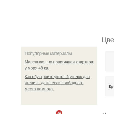
Цве
Популярные материалы
Маленькая, но практичная квартира
у моря 48 кв.
Как обустроить уютный уголок для
чтения - даже если свободного
Кр
места немного.