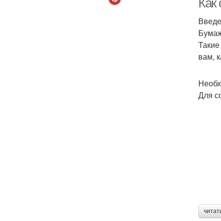
Как 
Введ
Бумаж
Такие
вам, 
Необх
Для с
читат