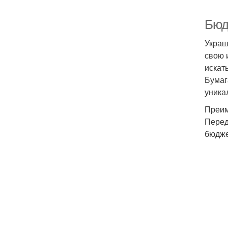
Бюд
Украш
свою 
искат
Бумаг
уника
Преим
Перед
бюдже