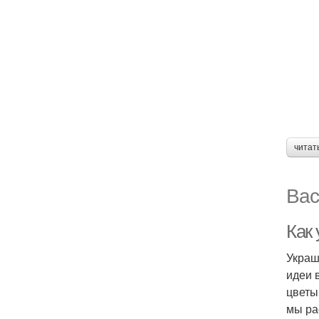
читат
Вас
Как 
Украш
идеи 
цветы
мы ра