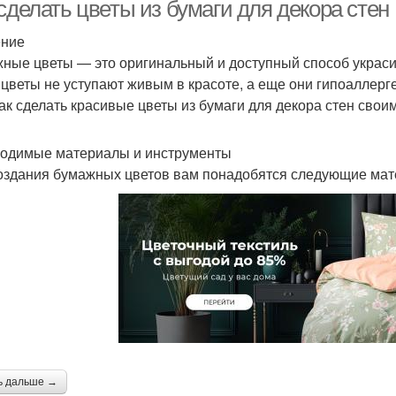
фрированной бумаги
оформления
сделать цветы из бумаги для декора стен
ение
ные цветы — это оригинальный и доступный способ украси
 цветы не уступают живым в красоте, а еще они гипоаллерг
как сделать красивые цветы из бумаги для декора стен свои
одимые материалы и инструменты
оздания бумажных цветов вам понадобятся следующие мат
ь дальше →