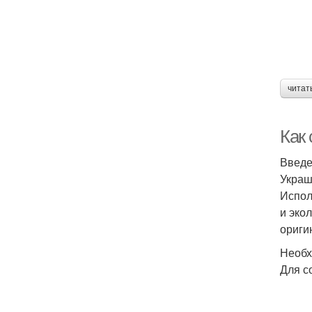
читат
Как
Введ
Украш
Испол
и эко
ориги
Необх
Для с