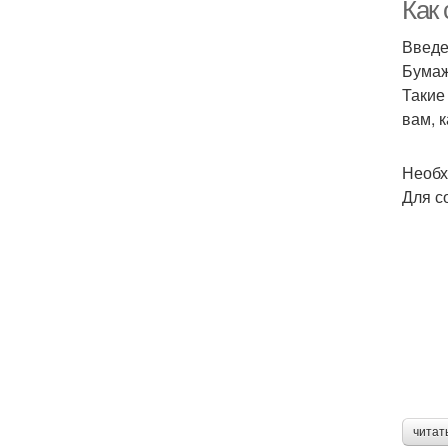
го
Как 
Введ
Бумаж
Такие
вам, 
Необх
Для с
читат