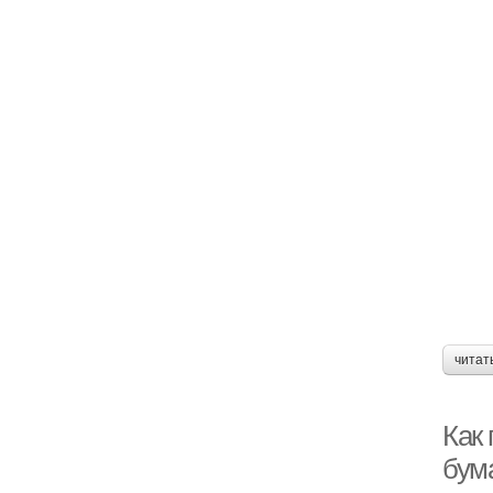
читат
Как
бум