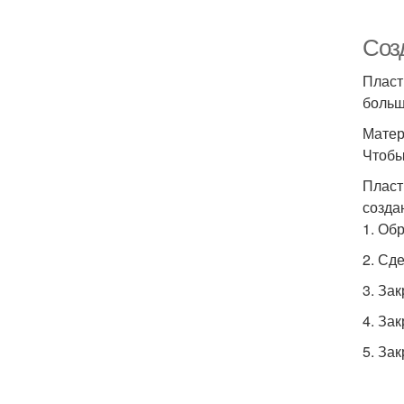
Соз
Пласт
больш
Матер
Чтобы
Пласт
созда
1. Об
2. Сд
3. За
4. Зак
5. За