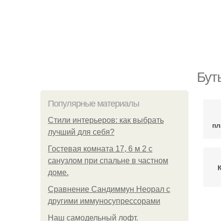
Бут
Популярные материалы
Стили интерьеров: как выбрать
пл
лучший для себя?
Гостевая комната 17, 6 м 2 с
санузлом при спальне в частном
доме.
Сравнение Сандиммун Неорал с
другими иммуносупрессорами
Пл
Наш самодельный лофт.