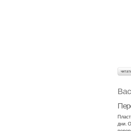
читат
Вас
Пер
Пласт
дни. 
перер