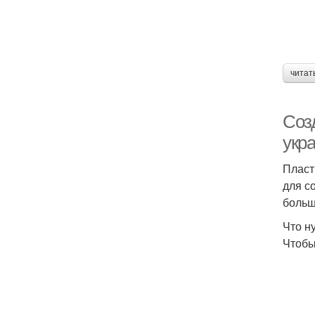
читат
Соз
укр
Пласт
для с
больш
Что н
Чтобы