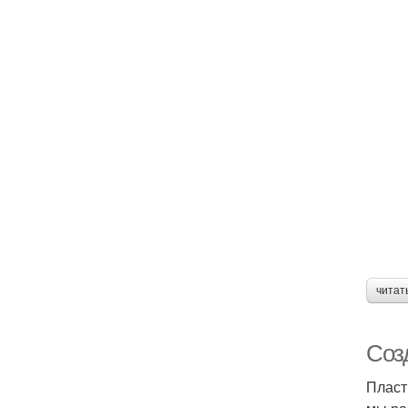
читат
Соз
Пласт