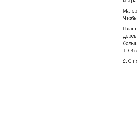
мы ра
Матер
Чтобы
Пласт
дерев
больш
1. Об
2. С 