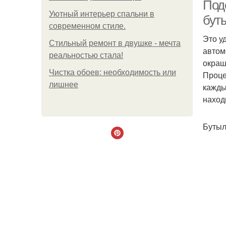
Под
Уютный интерьер спальни в
буты
современном стиле.
Это у
Стильный ремонт в двушке - мечта
автом
реальностью стала!
окраш
Чистка обоев: необходимость или
Проце
лишнее
кажды
наход
Бутыл