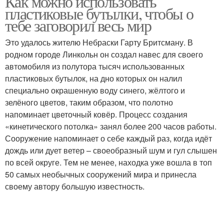
Как можно использовать
пластиковые бутылки, чтобы о
тебе заговорил весь мир
Это удалось жителю Небраски Гарту Бритсману. В
Пластиковые бутылки
Плантатор из бутылок
родном городе Линкольн он создал навес для своего
автомобиля из полутора тысяч использованных
пластиковых бутылок, на дно которых он налил
специально окрашенную воду синего, жёлтого и
Поделки из бутылок
Бутылки в школу
зелёного цветов, таким образом, что полотно
напоминает цветочный ковёр. Процесс создания
«кинетического потолка» занял более 200 часов работы.
Сооружение напоминает о себе каждый раз, когда идёт
Поделки из
Ежик из пластиковой
дождь или дует ветер – своеобразный шум и гул слышен
пластмассовых
бутылки
по всей округе. Тем не менее, находка уже вошла в топ
бутылок
50 самых необычных сооружений мира и принесла
своему автору большую известность.
Декор из пластиковых
Бутылки для улицы
бутылок