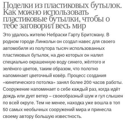
Поделки из пластиковых бутылок.
Клумба из бутылок
Пластиковые цвета
Как можно использовать
пластиковые бутылки, чтобы о
тебе заговорил весь мир
Это удалось жителю Небраски Гарту Бритсману. В
Бутылки для кухни
Пластиковые бутылки
родном городе Линкольн он создал навес для своего
автомобиля из полутора тысяч использованных
пластиковых бутылок, на дно которых он налил
специально окрашенную воду синего, жёлтого и
Пластиковый плантатор
Плантатор из бутылок
зелёного цветов, таким образом, что полотно
напоминает цветочный ковёр. Процесс создания
«кинетического потолка» занял более 200 часов работы.
Сооружение напоминает о себе каждый раз, когда идёт
дождь или дует ветер – своеобразный шум и гул слышен
Поделки из бутылок
Бутылки в школу
по всей округе. Тем не менее, находка уже вошла в топ
50 самых необычных сооружений мира и принесла
своему автору большую известность.
Ежик из пластиковой