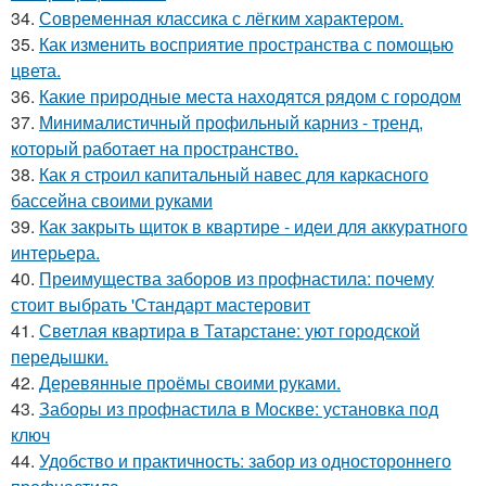
34.
Современная классика с лёгким характером.
35.
Как изменить восприятие пространства с помощью
цвета.
36.
Какие природные места находятся рядом с городом
37.
Минималистичный профильный карниз - тренд,
который работает на пространство.
38.
Как я строил капитальный навес для каркасного
бассейна своими руками
39.
Как закрыть щиток в квартире - идеи для аккуратного
интерьера.
40.
Преимущества заборов из профнастила: почему
стоит выбрать 'Стандарт мастеровит
41.
Светлая квартира в Татарстане: уют городской
передышки.
42.
Деревянные проёмы своими руками.
43.
Заборы из профнастила в Москве: установка под
ключ
44.
Удобство и практичность: забор из одностороннего