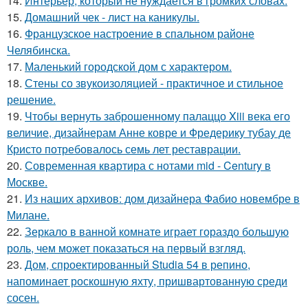
14.
Интерьер, который не нуждается в громких словах.
15.
Домашний чек - лист на каникулы.
16.
Французское настроение в спальном районе
Челябинска.
17.
Маленький городской дом с характером.
18.
Стены со звукоизоляцией - практичное и стильное
решение.
19.
Чтобы вернуть заброшенному палаццо Xiii века его
величие, дизайнерам Анне ковре и Фредерику тубау де
Кристо потребовалось семь лет реставрации.
20.
Современная квартира с нотами mid - Century в
Москве.
21.
Из наших архивов: дом дизайнера Фабио новембре в
Милане.
22.
Зеркало в ванной комнате играет гораздо большую
роль, чем может показаться на первый взгляд.
23.
Дом, спроектированный Studia 54 в репино,
напоминает роскошную яхту, пришвартованную среди
сосен.