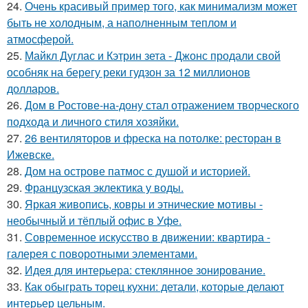
24.
Очень красивый пример того, как минимализм может
быть не холодным, а наполненным теплом и
атмосферой.
25.
Майкл Дуглас и Кэтрин зета - Джонс продали свой
особняк на берегу реки гудзон за 12 миллионов
долларов.
26.
Дом в Ростове-на-дону стал отражением творческого
подхода и личного стиля хозяйки.
27.
26 вентиляторов и фреска на потолке: ресторан в
Ижевске.
28.
Дом на острове патмос с душой и историей.
29.
Французская эклектика у воды.
30.
Яркая живопись, ковры и этнические мотивы -
необычный и тёплый офис в Уфе.
31.
Современное искусство в движении: квартира -
галерея с поворотными элементами.
32.
Идея для интерьера: стеклянное зонирование.
33.
Как обыграть торец кухни: детали, которые делают
интерьер цельным.