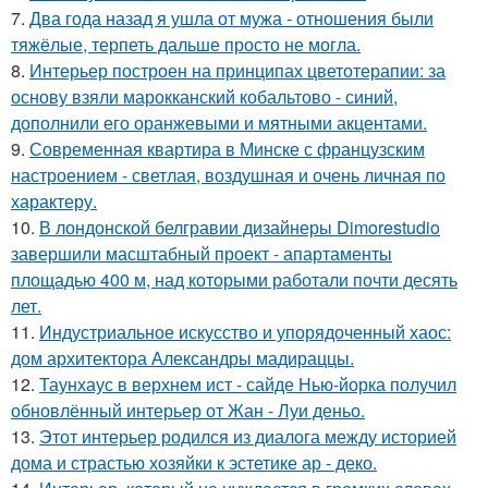
7.
Два года назад я ушла от мужа - отношения были
тяжёлые, терпеть дальше просто не могла.
8.
Интерьер построен на принципах цветотерапии: за
основу взяли марокканский кобальтово - синий,
дополнили его оранжевыми и мятными акцентами.
9.
Современная квартира в Минске с французским
настроением - светлая, воздушная и очень личная по
характеру.
10.
В лондонской белгравии дизайнеры Dimorestudio
завершили масштабный проект - апартаменты
площадью 400 м, над которыми работали почти десять
лет.
11.
Индустриальное искусство и упорядоченный хаос:
дом архитектора Александры мадираццы.
12.
Таунхаус в верхнем ист - сайде Нью-йорка получил
обновлённый интерьер от Жан - Луи деньо.
13.
Этот интерьер родился из диалога между историей
дома и страстью хозяйки к эстетике ар - деко.