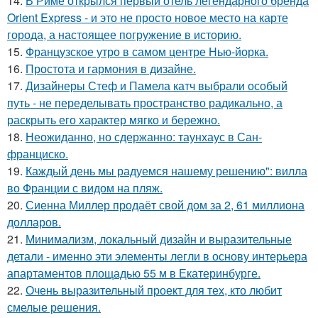
14.
В Риме открылся первый отель легендарного бренда
Orient Express - и это не просто новое место на карте
города, а настоящее погружение в историю.
15.
Французское утро в самом центре Нью-йорка.
16.
Простота и гармония в дизайне.
17.
Дизайнеры Стеф и Памела катч выбрали особый
путь - не переделывать пространство радикально, а
раскрыть его характер мягко и бережно.
18.
Неожиданно, но сдержанно: таунхаус в Сан-
франциско.
19.
Каждый день мы радуемся нашему решению": вилла
во Франции с видом на пляж.
20.
Сиенна Миллер продаёт свой дом за 2, 61 миллиона
долларов.
21.
Минимализм, локальный дизайн и выразительные
детали - именно эти элементы легли в основу интерьера
апартаментов площадью 55 м в Екатеринбурге.
22.
Очень выразительный проект для тех, кто любит
смелые решения.