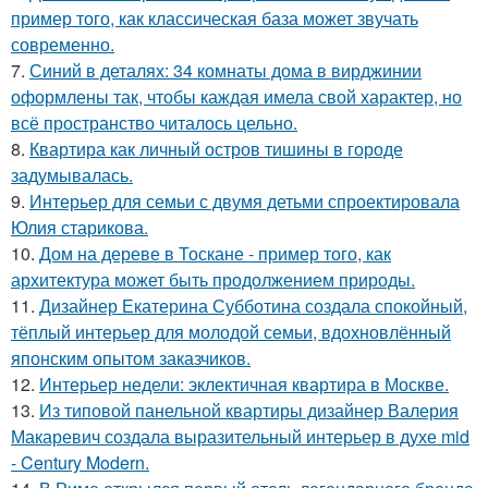
пример того, как классическая база может звучать
современно.
7.
Синий в деталях: 34 комнаты дома в вирджинии
оформлены так, чтобы каждая имела свой характер, но
всё пространство читалось цельно.
8.
Квартира как личный остров тишины в городе
задумывалась.
9.
Интерьер для семьи с двумя детьми спроектировала
Юлия старикова.
10.
Дом на дереве в Тоскане - пример того, как
архитектура может быть продолжением природы.
11.
Дизайнер Екатерина Субботина создала спокойный,
тёплый интерьер для молодой семьи, вдохновлённый
японским опытом заказчиков.
12.
Интерьер недели: эклектичная квартира в Москве.
13.
Из типовой панельной квартиры дизайнер Валерия
Макаревич создала выразительный интерьер в духе mid
- Century Modern.