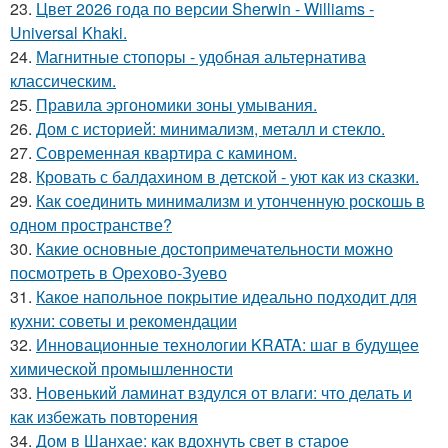
23.
Цвет 2026 года по версии Sherwin - Williams -
Universal Khaki.
24.
Магнитные стопоры - удобная альтернатива
классическим.
25.
Правила эргономики зоны умывания.
26.
Дом с историей: минимализм, металл и стекло.
27.
Современная квартира с камином.
28.
Кровать с балдахином в детской - уют как из сказки.
29.
Как соединить минимализм и утонченную роскошь в
одном пространстве?
30.
Какие основные достопримечательности можно
посмотреть в Орехово-Зуево
31.
Какое напольное покрытие идеально подходит для
кухни: советы и рекомендации
32.
Инновационные технологии KRATA: шаг в будущее
химической промышленности
33.
Новенький ламинат вздулся от влаги: что делать и
как избежать повторения
34.
Дом в Шанхае: как вдохнуть свет в старое