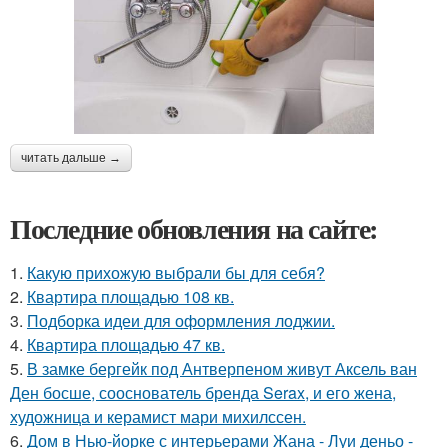
читать дальше →
Последние обновления на сайте:
1.
Какую прихожую выбрали бы для себя?
2.
Квартира площадью 108 кв.
3.
Подборка идеи для оформления лоджии.
4.
Квартира площадью 47 кв.
5.
В замке бергейк под Антверпеном живут Аксель ван
Ден босше, сооснователь бренда Serax, и его жена,
художница и керамист мари михилссен.
6.
Дом в Нью-йорке с интерьерами Жана - Луи деньо -