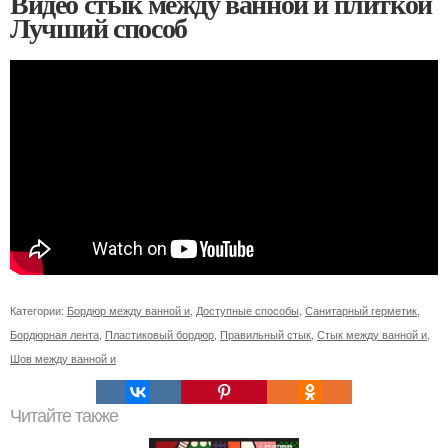
Видео стык между ванной и плиткой
Лучший способ
Категории:
Бордюр между ванной и
,
Доступные способы
,
Санитарный герметик
,
Бордюрная лента
,
Пластиковый бордюр
,
Правильный стык
,
Стык между ванной и
,
Шов между ванной и
Читайте также