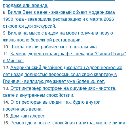
продаже или аренде.
8.
Вилла Beer в вене - знаковый объект модернизма
1930 года - завершила реставрацию и с марта 2026
откроется для экскурсий.
9.
Вилла на мысе с видом на море получила новую
жизнь после бережной реставрации.
10.
Школа жизни: рабочее место школьника.
11.
Камень, дерево и заяц: кафе - пекарня "Синяя Птица"
в Минске.
12.
Американский дизайнер Джонатан Адлер несколько
лет назад полностью переосмыслил свою квартиру в
Гринвич - виллидж, где живёт уже более 25 лет.
13.
Этот интерьер построен на ощущениях - чистоте,
свете и внутреннем спокойствии.
14.
Этот ресторан выглядит так, будто внутри
поселилась весна.
15.
Дом как галерея.
16.
Ремонт до и после: спокойная палитра, чистые линии