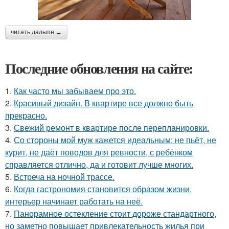
читать дальше →
Последние обновления на сайте:
1.
Как часто мы забываем про это.
2.
Красивый дизайн. В квартире все должно быть
прекрасно.
3.
Свежий ремонт в квартире после перепланировки.
4.
Со стороны мой муж кажется идеальным: не пьёт, не
курит, не даёт поводов для ревности, с ребёнком
справляется отлично, да и готовит лучше многих.
5.
Встреча на ночной трассе.
6.
Когда гастрономия становится образом жизни,
интерьер начинает работать на неё.
7.
Панорамное остекление стоит дороже стандартного,
но заметно повышает привлекательность жилья при