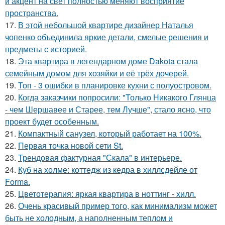
и акцент на свет полностью меняют восприятие
пространства.
17.
В этой небольшой квартире дизайнер Наталья
чопенко объединила яркие детали, смелые решения и
предметы с историей.
18.
Эта квартира в легендарном доме Dakota стала
семейным домом для хозяйки и её трёх дочерей.
19.
Топ - 3 ошибки в планировке кухни с полуостровом.
20.
Когда заказчики попросили: "Только Никакого Глянца
- чем Шершавее и Старее, тем Лучше", стало ясно, что
проект будет особенным.
21.
Компактный санузел, который работает на 100%.
22.
Первая точка новой сети St.
23.
Трендовая фактурная "Скала" в интерьере.
24.
Куб на холме: коттедж из кедра в хиллсдейле от
Forma.
25.
Цветотерапия: яркая квартира в ноттинг - хилл.
26.
Очень красивый пример того, как минимализм может
быть не холодным, а наполненным теплом и