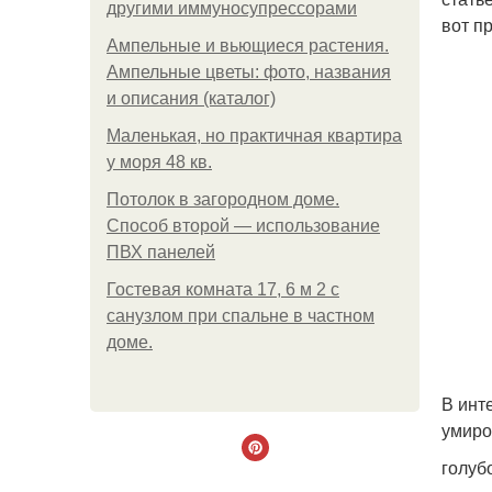
другими иммуносупрессорами
вот п
Ампельные и вьющиеся растения.
Ампельные цветы: фото, названия
и описания (каталог)
Маленькая, но практичная квартира
у моря 48 кв.
Потолок в загородном доме.
Способ второй — использование
ПВХ панелей
Гостевая комната 17, 6 м 2 с
санузлом при спальне в частном
доме.
В инт
умиро
голуб