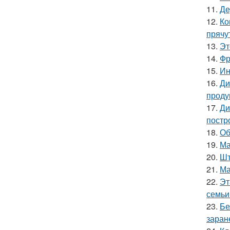
11.
Де
12.
Ко
прячу
13.
Эт
14.
Фр
15.
Ин
16.
Ди
проду
17.
Ди
постр
18.
Об
19.
Ма
20.
Шт
21.
Ма
22.
Эт
семьи
23.
Бе
заран