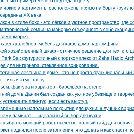
ассный пример смелого подхода к цвету!
и яркие апартаменты расположены прямо на борту круизно
 середины XX века.
лкон в стиле бохо - это лёгкое и уютное пространство, где 
м творческой семьи на майорке объединяет в себе скандин
земноморья.
хаил хвалебнов: мебель для кафе дома наркомфина.
кой хозяйственный шкаф - отличное решение для тех, кто ц
 Park Sai: футуристичный спорткомплекс от Zaha Hadid Archi
ея для интерьера: стеклянное зонирование.
тетичная лестница в доме - это не просто функциональный 
т стиль и атмосферу.
ъём, фактура и характер - барельеф на стене.
тний дом в Дании был создан как уютное убежище и творчес
к установить плинтус, если есть выступ.
временные напольные покрытия для кухни: 6 лучших вари
чему ламинат — идеальный выбор для кухни
к выбрать моющий робот-пылесос: полный гайд для новичк
ркет поднялся после затопления: что делать и как спасти п