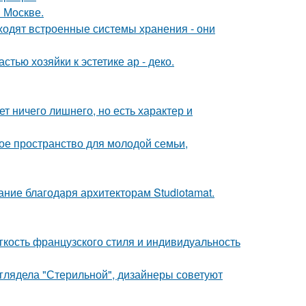
 Москве.
ходят встроенные системы хранения - они
тью хозяйки к эстетике ар - деко.
т ничего лишнего, но есть характер и
е пространство для молодой семьи,
ание благодаря архитекторам Studiotamat.
егкость французского стиля и индивидуальность
ыглядела "Стерильной", дизайнеры советуют