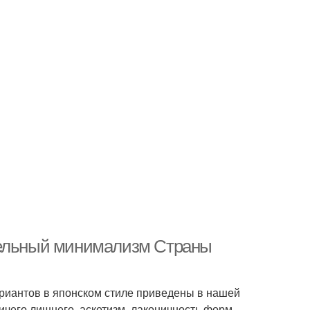
тельный минимализм Страны
ариантов в японском стиле приведены в нашей
Ничего лишнего, аскетизм, лаконичность форм —