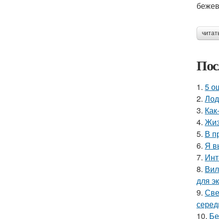
бежев
читат
Пос
1.
5 о
2.
Лод
3.
Как
4.
Жиз
5.
В п
6.
Я в
7.
Инт
8.
Вил
для э
9.
Све
серед
10.
Бе