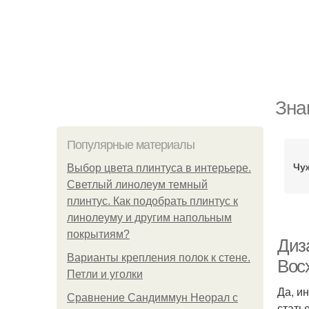
Зна
Популярные материалы
Чу
Выбор цвета плинтуса в интерьере.
Светлый линолеум темный
плинтус. Как подобрать плинтус к
линолеуму и другим напольным
покрытиям?
Диз
Варианты крепления полок к стене.
Вос
Петли и уголки
Да, и
Сравнение Сандиммун Неорал с
стать