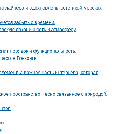
го лайнера и вдохновлены эстетикой морских
хочется забыть о времени.
авскую лаконичность и атмосферу
енит порядок и функциональность.
tects в Гонконге.
элемент, а важная часть интерьера, которая
кое пространство, тесно связанное с природой.
антов
ов
ол