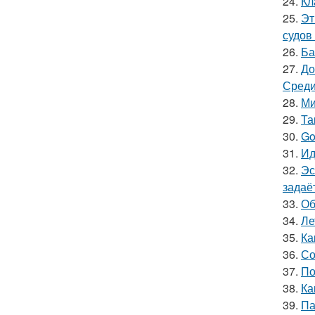
24.
Кл
25.
Эт
судов
26.
Ба
27.
До
Среди
28.
Ми
29.
Та
30.
Go
31.
Ид
32.
Эс
задаё
33.
Об
34.
Ле
35.
Ка
36.
Со
37.
По
38.
Ка
39.
Па