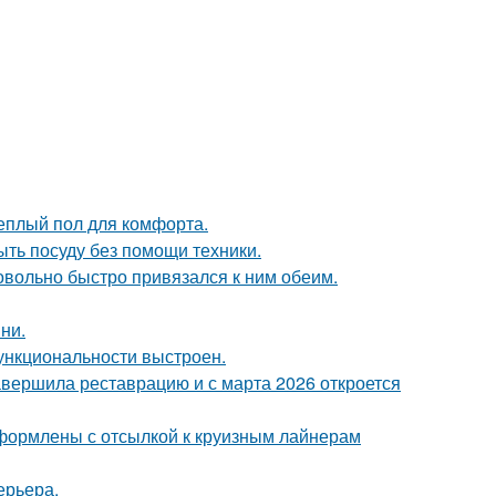
теплый пол для комфорта.
ыть посуду без помощи техники.
довольно быстро привязался к ним обеим.
ни.
ункциональности выстроен.
завершила реставрацию и с марта 2026 откроется
формлены с отсылкой к круизным лайнерам
ерьера.