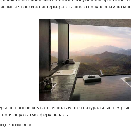
ринципы японского интерьера, ставшего популярным во мно
ерьере ванной комнаты используются натуральные неяркие
творяющую атмосферу релакса:
ой;персиковый;