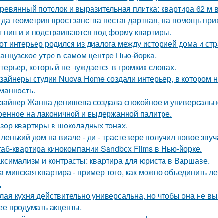
ревянный потолок и выразительная плитка: квартира 62 м в
гда геометрия пространства нестандартная, на помощь при
т ниши и подстраиваются под форму квартиры.
от интерьер родился из диалога между историей дома и страс
анцузское утро в самом центре Нью-йорка.
терьер, который не нуждается в громких словах.
зайнеры студии Nuova Home создали интерьер, в котором не
манность.
зайнер Жанна денишева создала спокойное и универсально
оенное на лаконичной и выдержанной палитре.
зор квартиры в шоколадных тонах.
ленький дом на виале - ди - трастевере получил новое звуч
аб-квартира кинокомпании Sandbox Films в Нью-йорке.
ксимализм и контрасты: квартира для юриста в Варшаве.
а минская квартира - пример того, как можно объединить л
.
лая кухня действительно универсальна, но чтобы она не в
ее продумать акценты.