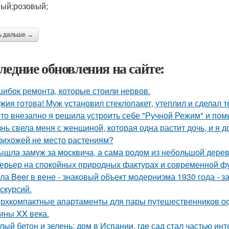
ый;розовый;
ь дальше →
ледние обновления на сайте:
шибок ремонта, которые стоили нервов.
жия готова! Муж установил стеклопакет, утеплил и сделал 
-то внезапно я решила устроить себе "Ручной Режим" и пом
нь свела меня с женщиной, которая одна растит дочь, и я 
рихожей не место растениям?
ышла замуж за москвича, а сама родом из небольшой дерев
ерьер на спокойных природных фактурах и современной ф
ла Beer в вене - знаковый объект модернизма 1930 года - 
кскурсий.
рхкомпактные апартаменты для пары путешественников о
ины XX века.
лый бетон и зелень: дом в Испании, где сад стал частью инт