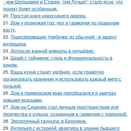
- чем Шершавее и Старее, тем Лучше", стало ясно, что
проект будет особенным.
20.
Простая идея новогоднего декора.
21.
Дом у подножия гор: уют и гармония по правилам
васту.
22.
Трансформация тумбочки: из обычной - в акцент
интерьера.
23.
До/после ванной комнаты в хрущёвке.
24.
Шкаф с тайником: стиль и функциональность в
одном.
25.
Ваша кухня станет удобнее, если грамотно
организовать хранение и использовать каждый метр с
пользой.
26.
Дом в приморском крае преобразился и заиграл
новыми красками.
27.
Дом на Сицилии стал личным пространством для
творчества и отдыха, созданным в гармонии с природой.
28.
Экологичный таунхаус в Бруклине.
29.
Интерьер с историей: квартира в здании бывшего