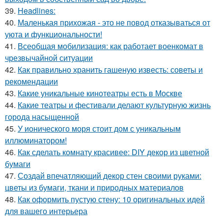
39.
Headlines:
40.
Маленькая прихожая - это не повод отказываться от
уюта и функциональности!
41.
Всеобщая мобилизация: как работает военкомат в
чрезвычайной ситуации
42.
Как правильно хранить гашеную известь: советы и
рекомендации
43.
Какие уникальные кинотеатры есть в Москве
44.
Какие театры и фестивали делают культурную жизнь
города насыщенной
45.
У ионического моря стоит дом с уникальным
иллюминатором!
46.
Как сделать комнату красивее: DIY декор из цветной
бумаги
47.
Создай впечатляющий декор стен своими руками:
цветы из бумаги, ткани и природных материалов
48.
Как оформить пустую стену: 10 оригинальных идей
для вашего интерьера