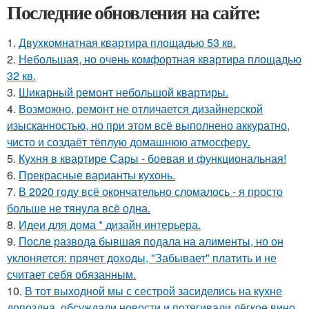
Последние обновления на сайте:
1.
Двухкомнатная квартира площадью 53 кв.
2.
Небольшая, но очень комфортная квартира площадью
32 кв.
3.
Шикарный ремонт небольшой квартиры.
4.
Возможно, ремонт не отличается дизайнерской
изысканностью, но при этом всё выполнено аккуратно,
чисто и создаёт тёплую домашнюю атмосферу.
5.
Кухня в квартире Сары - боевая и функциональная!
6.
Прекрасные варианты кухонь.
7.
В 2020 году всё окончательно сломалось - я просто
больше не тянула всё одна.
8.
Идеи для дома * дизайн интерьера.
9.
После развода бывшая подала на алименты, но он
уклоняется: прячет доходы, "Забывает" платить и не
считает себя обязанным.
10.
В тот выходной мы с сестрой засиделись на кухне
допоздна, обсуждали новости и потягивали лёгкое вино.