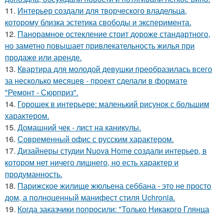
11.
Интерьер создали для творческого владельца,
которому близка эстетика свободы и эксперимента.
12.
Панорамное остекление стоит дороже стандартного,
но заметно повышает привлекательность жилья при
продаже или аренде.
13.
Квартира для молодой девушки преобразилась всего
за несколько месяцев - проект сделали в формате
"Ремонт - Сюрприз".
14.
Горошек в интерьере: маленький рисунок с большим
характером.
15.
Домашний чек - лист на каникулы.
16.
Современный офис с русским характером.
17.
Дизайнеры студии Nuova Home создали интерьер, в
котором нет ничего лишнего, но есть характер и
продуманность.
18.
Парижское жилище жюльена себбана - это не просто
дом, а полноценный манифест стиля Uchronia.
19.
Когда заказчики попросили: "Только Никакого Глянца