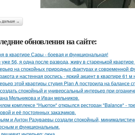
ь дальше →
ледние обновления на сайте:
ня в квартире Сары - боевая и функциональная!
 уже 56, я одна после развода, живу в старенькой квартире 
ерьер на спокойных природных фактурах и современной ф
ракота и настенная роспись - яркий акцент в квартире 61 м 
ерьер этой квартиры студия Plan A построила на балансе с
 создать спокойный и универсальный интерьер при ограни
ана Мельникова и Иван мельников.
илом комплексе "Ньютон" открылся ресторан "Balance" - т
овой и её постоянных заказчиков.
ьям и Антон Разуваевы создали спокойный, минималистичн
есным и функциональным.
 дешевит интерьер: окна.