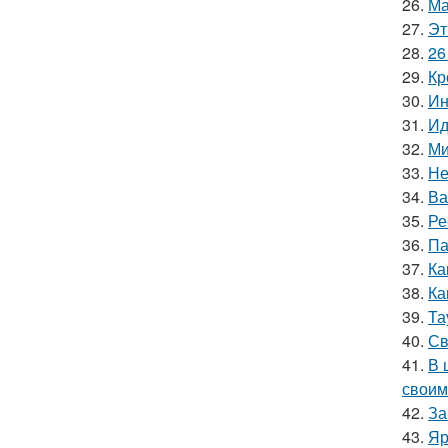
26.
Ма
27.
Эт
28.
26
29.
Кр
30.
Ин
31.
Ид
32.
Ми
33.
Не
34.
Ва
35.
Ре
36.
Па
37.
Ка
38.
Ка
39.
Та
40.
Св
41.
В 
своим
42.
За
43.
Яр