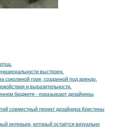
отца.
ункциональности выстроен.
на соколиной горе, созданной под аренду.
покойствия и выразительности.
ченном бюджете - показывают дизайнеры
ретий совместный проект дизайнера Кристины
ый интерьер, который остаётся визуально