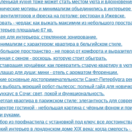
ленькая кухня тоже может стать местом уюта и вдохновени
нические мотивы и минимализм объединились в интерьере р
 вентиляторов и фреска на потолке: ресторан в Ижевске.
овать - чердак: как выжать максимум из небольшого простр
терьер площадью 67 кв.
ея для интерьера: стеклянное зонирование.
нимализм с характером: квартира в бельгийском стиле.
большое пространство - не повод от комфорта и выразител
нная с окном - роскошь, которую стоит обыграть.
ставрация хрущёвки: как превратить старую квартиру в уют
лаццо для души: мини - отель с ароматом Флоренции.
кие основные достопримечательности Санкт-Петербурга ре
к выбрать моющий робот-пылесос: полный гайд для новичк
унхаус в Сочи: свет, покой и функциональность.
етлая квартира в парижском стиле: элегантность для совр
центре гостиной - небольшая картина с чёрным фоном и пр
и руками.
бор из профнастила с установкой под ключ: все достоинств
кий интерьер в лондонском доме XIX века: когда смелость - 