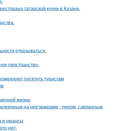
я.
есторана татарской кухни в Казани.
анства.
ьности отказываться.
ное пространство.
комендуют посетить туристам
ов
еменной жизни.
иклеенным на неё макраме - пером, сделанным
а и нюансы
это уют.