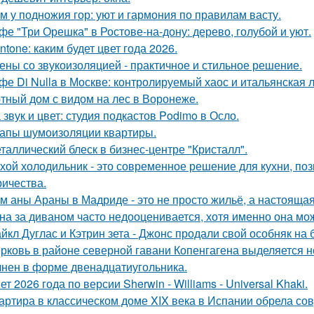
м у подножия гор: уют и гармония по правилам васту.
фе "Три Орешка" в Ростове-на-дону: дерево, голубой и уют.
ntone: каким будет цвет года 2026.
ены со звукоизоляцией - практичное и стильное решение.
фе Di Nulla в Москве: контролируемый хаос и итальянская л
тный дом с видом на лес в Воронеже.
 звук и цвет: студия подкастов Podimo в Осло.
апы шумоизоляции квартиры.
таллический блеск в бизнес-центре "Кристалл".
хой холодильник - это современное решение для кухни, по
ричества.
м аны Араны в Мадриде - это не просто жильё, а настояща
на за диваном часто недооценивается, хотя именно она мож
йкл Дуглас и Кэтрин зета - Джонс продали свой особняк на 
рковь в районе северной гавани Копенгагена выделяется н
нен в форме двенадцатиугольника.
ет 2026 года по версии Sherwin - Williams - Universal Khaki.
артира в классическом доме XIX века в Испании обрела со