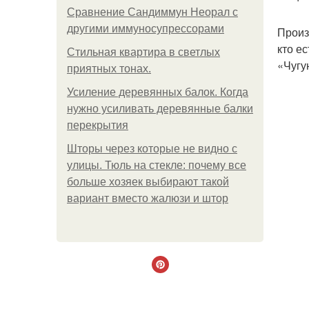
Сравнение Сандиммун Неорал с
другими иммуносупрессорами
Произ
кто е
Стильная квартира в светлых
«Чугу
приятных тонах.
Усиление деревянных балок. Когда
нужно усиливать деревянные балки
перекрытия
Шторы через которые не видно с
улицы. Тюль на стекле: почему все
больше хозяек выбирают такой
вариант вместо жалюзи и штор