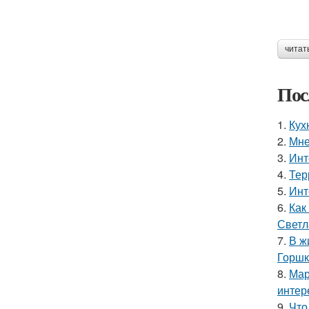
читат
Пос
1.
Кух
2.
Мне
3.
Инт
4.
Тер
5.
Инт
6.
Как
Светл
7.
В ж
Горшк
8.
Мар
интер
9.
Что