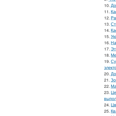
10.
До
11.
Ка
12.
Pa
13.
Ст
14.
Ка
15.
Ую
16.
На
17.
Эт
18.
Ме
19.
Су
элект
20.
До
21.
Зо
22.
Ма
23.
Це
выпол
24.
Цв
25.
Кв