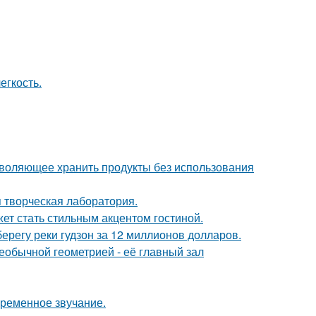
егкость.
зволяющее хранить продукты без использования
я творческая лаборатория.
ет стать стильным акцентом гостиной.
берегу реки гудзон за 12 миллионов долларов.
еобычной геометрией - её главный зал
временное звучание.