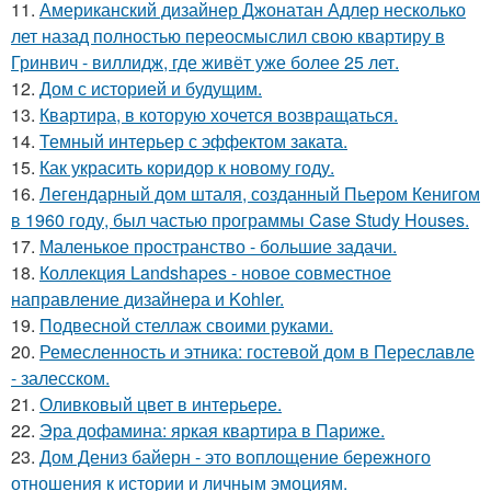
11.
Американский дизайнер Джонатан Адлер несколько
лет назад полностью переосмыслил свою квартиру в
Гринвич - виллидж, где живёт уже более 25 лет.
12.
Дом с историей и будущим.
13.
Квартира, в которую хочется возвращаться.
14.
Темный интерьер с эффектом заката.
15.
Как украсить коридор к новому году.
16.
Легендарный дом шталя, созданный Пьером Кенигом
в 1960 году, был частью программы Case Study Houses.
17.
Маленькое пространство - большие задачи.
18.
Коллекция Landshapes - новое совместное
направление дизайнера и Kohler.
19.
Подвесной стеллаж своими руками.
20.
Ремесленность и этника: гостевой дом в Переславле
- залесском.
21.
Оливковый цвет в интерьере.
22.
Эра дофамина: яркая квартира в Париже.
23.
Дом Дениз байерн - это воплощение бережного
отношения к истории и личным эмоциям.