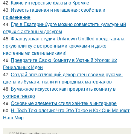
42.
Какие интересные факты о Кремле
43.
Известь гашеная и негашеная: свойства и
применение
44.
Где в Екатеринбурге можно совместить культурный
отдых с активным досугом
45.
Французская студия Unknown Untitled представила
яркую плитку с встроенными крючками и даже
настенными светильниками!
46.
Превратите Свою Комнату в Уютный Уголок: 22
Гениальных Идеи
47.
Создай впечатляющий декор стен своими руками:
цветы из бумаги, ткани и природных материалов
48.
Бумажное искусство: как превратить комнату в
уютное гнездо
49.
Основные элементы стиля хай-тек в интерьере
50.
Hi-Tech Технологии: Что Это Такое и Как Они Меняют
Наш Мир
© 2026 Идеи дизайна интерьера