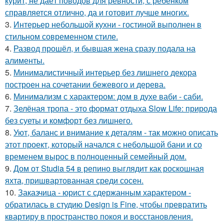
курит, не даёт поводов для ревности, с ребёнком
справляется отлично, да и готовит лучше многих.
3.
Интерьер небольшой кухни - гостиной выполнен в
стильном современном стиле.
4.
Развод прошёл, и бывшая жена сразу подала на
алименты.
5.
Минималистичный интерьер без лишнего декора
построен на сочетании бежевого и дерева.
6.
Минимализм с характером: дом в духе ваби - саби.
7.
Зелёная тропа - это формат отдыха Slow Life: природа
без суеты и комфорт без лишнего.
8.
Уют, баланс и внимание к деталям - так можно описать
этот проект, который начался с небольшой бани и со
временем вырос в полноценный семейный дом.
9.
Дом от Studia 54 в репино выглядит как роскошная
яхта, пришвартованная среди сосен.
10.
Заказчица - юрист с сдержанным характером -
обратилась в студию Design is Fine, чтобы превратить
квартиру в пространство покоя и восстановления.