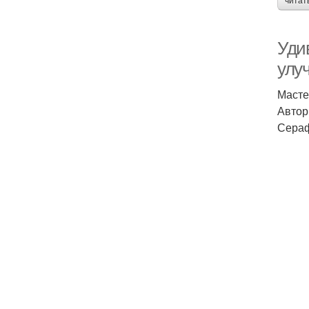
читат
Уди
улу
Масте
Автор
Сераф