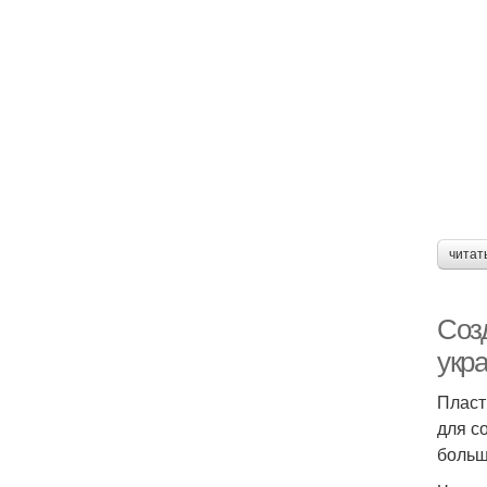
читат
Соз
укр
Пласт
для с
больш