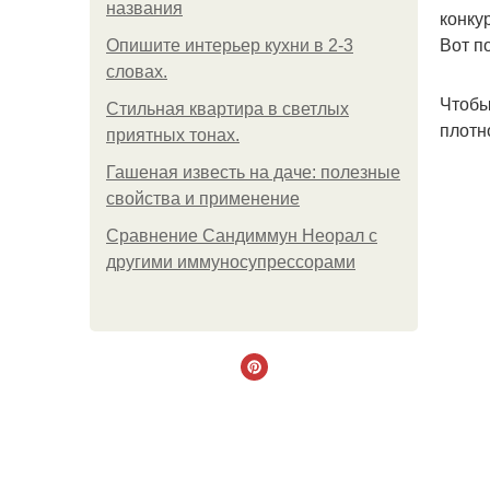
названия
конку
Вот п
Опишите интерьер кухни в 2-3
словах.
Чтобы
Стильная квартира в светлых
плотн
приятных тонах.
Гашеная известь на даче: полезные
свойства и применение
Сравнение Сандиммун Неорал с
другими иммуносупрессорами