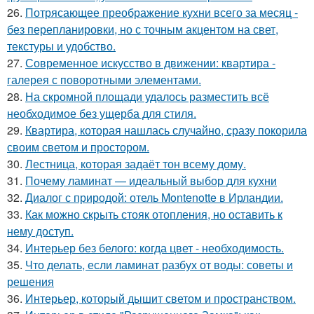
26.
Потрясающее преображение кухни всего за месяц -
без перепланировки, но с точным акцентом на свет,
текстуры и удобство.
27.
Современное искусство в движении: квартира -
галерея с поворотными элементами.
28.
На скромной площади удалось разместить всё
необходимое без ущерба для стиля.
29.
Квартира, которая нашлась случайно, сразу покорила
своим светом и простором.
30.
Лестница, которая задаёт тон всему дому.
31.
Почему ламинат — идеальный выбор для кухни
32.
Диалог с природой: отель Montenotte в Ирландии.
33.
Как можно скрыть стояк отопления, но оставить к
нему доступ.
34.
Интерьер без белого: когда цвет - необходимость.
35.
Что делать, если ламинат разбух от воды: советы и
решения
36.
Интерьер, который дышит светом и пространством.