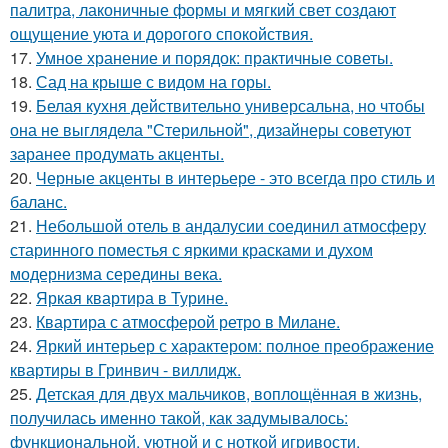
палитра, лаконичные формы и мягкий свет создают
ощущение уюта и дорогого спокойствия.
17.
Умное хранение и порядок: практичные советы.
18.
Сад на крыше с видом на горы.
19.
Белая кухня действительно универсальна, но чтобы
она не выглядела "Стерильной", дизайнеры советуют
заранее продумать акценты.
20.
Черные акценты в интерьере - это всегда про стиль и
баланс.
21.
Небольшой отель в андалусии соединил атмосферу
старинного поместья с яркими красками и духом
модернизма середины века.
22.
Яркая квартира в Турине.
23.
Квартира с атмосферой ретро в Милане.
24.
Яркий интерьер с характером: полное преображение
квартиры в Гринвич - виллидж.
25.
Детская для двух мальчиков, воплощённая в жизнь,
получилась именно такой, как задумывалось:
функциональной, уютной и с ноткой игривости.