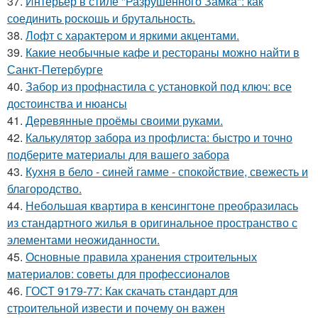
37.
Интерьер в стиле "Разрушенного Замка": как
соединить роскошь и брутальность.
38.
Лофт с характером и яркими акцентами.
39.
Какие необычные кафе и рестораны можно найти в
Санкт-Петербурге
40.
Забор из профнастила с установкой под ключ: все
достоинства и нюансы
41.
Деревянные проёмы своими руками.
42.
Калькулятор забора из профлиста: быстро и точно
подберите материалы для вашего забора
43.
Кухня в бело - синей гамме - спокойствие, свежесть и
благородство.
44.
Небольшая квартира в кенсингтоне преобразилась
из стандартного жилья в оригинальное пространство с
элементами неожиданности.
45.
Основные правила хранения строительных
материалов: советы для профессионалов
46.
ГОСТ 9179-77: Как скачать стандарт для
строительной извести и почему он важен