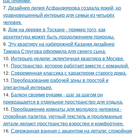
растениями.
7.
Дизайнер лилия Асфандиярова создала яркий, но
уравновешенный интерьер для семьи из четырёх
человек.
8.
Дом на дереве в Тоскане - пример того, как
архитектура может быть продолжением природы.
9.
Эту квартиру на набережной Казанки дизайнер
Тамара Стругова оформила для своего сына.
10.
Интерьер недели: эклектичная квартира в Москве.
11.
Пространство, которое работает вместе с командой.
12.
Современная классика с характером старого дома.
13.
Преобразование рабочей зоны в простой и
элегантный интерьер.
14.
Балкон своими руками - шаг за шагом он
превращается в отдельное пространство для отдыха.
15.
Преображение комнаты для молодого человека -
спокойная палитра, уютный текстиль и продуманные
детали делают пространство взрослее и комфортнее.
16.
Сдержанная ванная с акцентом на детали: спокойная