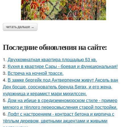
читать дальше →
Последние обновления на сайте:
1.
Двухкомнатная квартира площадью 53 кв.
2.
Кухня в квартире Сары - боевая и функциональная!
3.
Встреча на ночной трассе.
4.
В замке бергейк под Антверпеном живут Аксель ван
Ден босше, сооснователь бренда Serax, и его жена,
художница и керамист мари михилссен.
5.
Дом на ибице в средиземноморском стиле - пример
мягкого и тёплого переосмысления старой постройки.
6.
Лофт с настроением - контраст бетона и кирпича с
тёплым деревом, цветными акцентами и живыми