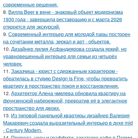
современные решения.
8.
Вилла Beer в вене - знаковый объект модернизма
1930 года - завершила реставрацию и с марта 2026
откроется для экскурсий.
9.
Современный интерьер для молодой пары построен
на сочетании металла, зеркал и арт - объектов.
10.
Дизайнер лилия Асфандиярова создала яркий, но
уравновешенный интерьер для семьи из четырёх
человек.
11.
Заказчица - юрист с сдержанным характером -
обратилась в студию Design is Fine, чтобы превратить
квартиру в пространство покоя и восстановления.
12.
Архитектор Алена чмелева обновила квартиру на
фрунзенской набережной, превратив её в элегантное
пространство для двоих.
13.
Из типовой панельной квартиры дизайнер Валерия
Макаревич создала выразительный интерьер в духе mid
- Century Modern.
14.
Провода, неон и граффити: азиатское кафе в Перми.