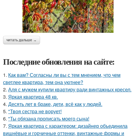
читать дальше →
Последние обновления на сайте:
1.
Как вам? Согласны ли вы с тем мнением, что чем
светлее квартира, тем она уютнее?
2.
Аля с мужем купили квартиру ради винтажных кресел.
3.
Яркая квартира 48 кв.
4.
Десять лет в браке, дети, всё как у людей.
5.
"Твоя сестра не ворует!
6.
"Ты обязана прописать моего сына!
7.
Яркая квартира с характером: дизайнер объединила
вишнёвые и горчичные оттенки, винтажные формы и