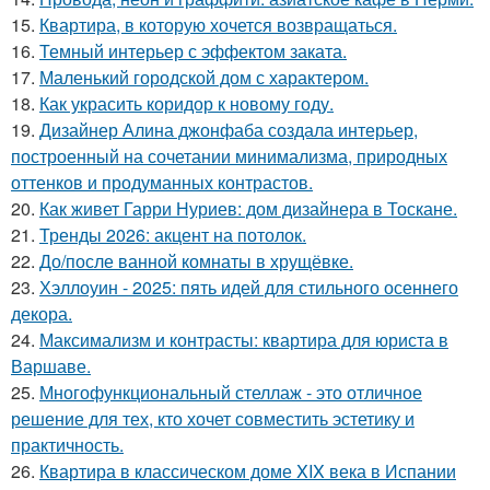
15.
Квартира, в которую хочется возвращаться.
16.
Темный интерьер с эффектом заката.
17.
Маленький городской дом с характером.
18.
Как украсить коридор к новому году.
19.
Дизайнер Алина джонфаба создала интерьер,
построенный на сочетании минимализма, природных
оттенков и продуманных контрастов.
20.
Как живет Гарри Нуриев: дом дизайнера в Тоскане.
21.
Тренды 2026: акцент на потолок.
22.
До/после ванной комнаты в хрущёвке.
23.
Хэллоуин - 2025: пять идей для стильного осеннего
декора.
24.
Максимализм и контрасты: квартира для юриста в
Варшаве.
25.
Многофункциональный стеллаж - это отличное
решение для тех, кто хочет совместить эстетику и
практичность.
26.
Квартира в классическом доме XIX века в Испании