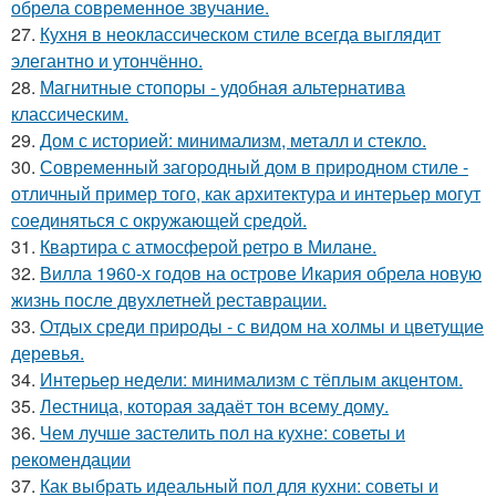
обрела современное звучание.
27.
Кухня в неоклассическом стиле всегда выглядит
элегантно и утончённо.
28.
Магнитные стопоры - удобная альтернатива
классическим.
29.
Дом с историей: минимализм, металл и стекло.
30.
Современный загородный дом в природном стиле -
отличный пример того, как архитектура и интерьер могут
соединяться с окружающей средой.
31.
Квартира с атмосферой ретро в Милане.
32.
Вилла 1960-х годов на острове Икария обрела новую
жизнь после двухлетней реставрации.
33.
Отдых среди природы - с видом на холмы и цветущие
деревья.
34.
Интерьер недели: минимализм с тёплым акцентом.
35.
Лестница, которая задаёт тон всему дому.
36.
Чем лучше застелить пол на кухне: советы и
рекомендации
37.
Как выбрать идеальный пол для кухни: советы и