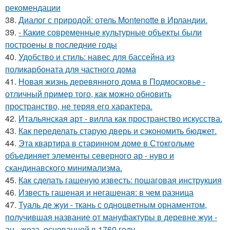
рекомендации
38.
Диалог с природой: отель Montenotte в Ирландии.
39.
- Какие современные культурные объекты были
построены в последние годы
40.
Удобство и стиль: навес для бассейна из
поликарбоната для частного дома
41.
Новая жизнь деревянного дома в Подмосковье -
отличный пример того, как можно обновить
пространство, не теряя его характера.
42.
Итальянская арт - вилла как пространство искусства.
43.
Как переделать старую дверь и сэкономить бюджет.
44.
Эта квартира в старинном доме в Стокгольме
объединяет элементы северного ар - нуво и
скандинавского минимализма.
45.
Как сделать гашеную известь: пошаговая инструкция
46.
Известь гашеная и негашеная: в чем разница
47.
Туаль де жуи - ткань с одноцветным орнаментом,
получившая название от мануфактуры в деревне жуи -
ан - жоза, основанной в 1760 году.