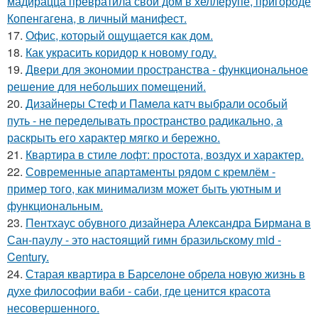
мадирацца превратила свой дом в хеллерупе, пригороде
Копенгагена, в личный манифест.
17.
Офис, который ощущается как дом.
18.
Как украсить коридор к новому году.
19.
Двери для экономии пространства - функциональное
решение для небольших помещений.
20.
Дизайнеры Стеф и Памела катч выбрали особый
путь - не переделывать пространство радикально, а
раскрыть его характер мягко и бережно.
21.
Квартира в стиле лофт: простота, воздух и характер.
22.
Современные апартаменты рядом с кремлём -
пример того, как минимализм может быть уютным и
функциональным.
23.
Пентхаус обувного дизайнера Александра Бирмана в
Сан-паулу - это настоящий гимн бразильскому mid -
Century.
24.
Старая квартира в Барселоне обрела новую жизнь в
духе философии ваби - саби, где ценится красота
несовершенного.