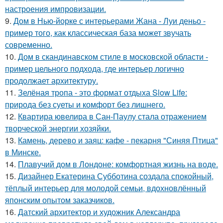
настроения импровизации.
9.
Дом в Нью-йорке с интерьерами Жана - Луи деньо -
пример того, как классическая база может звучать
современно.
10.
Дом в скандинавском стиле в московской области -
пример цельного подхода, где интерьер логично
продолжает архитектуру.
11.
Зелёная тропа - это формат отдыха Slow Life:
природа без суеты и комфорт без лишнего.
12.
Квартира ювелира в Сан-Паулу стала отражением
творческой энергии хозяйки.
13.
Камень, дерево и заяц: кафе - пекарня "Синяя Птица"
в Минске.
14.
Плавучий дом в Лондоне: комфортная жизнь на воде.
15.
Дизайнер Екатерина Субботина создала спокойный,
тёплый интерьер для молодой семьи, вдохновлённый
японским опытом заказчиков.
16.
Датский архитектор и художник Александра