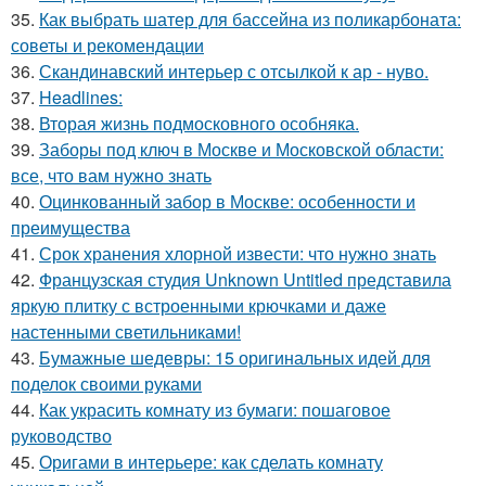
35.
Как выбрать шатер для бассейна из поликарбоната:
советы и рекомендации
36.
Скандинавский интерьер с отсылкой к ар - нуво.
37.
Headlines:
38.
Вторая жизнь подмосковного особняка.
39.
Заборы под ключ в Москве и Московской области:
все, что вам нужно знать
40.
Оцинкованный забор в Москве: особенности и
преимущества
41.
Срок хранения хлорной извести: что нужно знать
42.
Французская студия Unknown Untitled представила
яркую плитку с встроенными крючками и даже
настенными светильниками!
43.
Бумажные шедевры: 15 оригинальных идей для
поделок своими руками
44.
Как украсить комнату из бумаги: пошаговое
руководство
45.
Оригами в интерьере: как сделать комнату