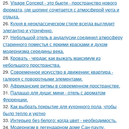
25.
Visage Concept - это бьюти - пространство нового
формата, где шопинг сочетается с атмосферой уюта и
отдыха.
26.
Кухня в неоклассическом стиле всегда выглядит
элегантно и утончённо.
27.
Небольшой отель в андалусии соединил атмосферу
старинного поместья с яркими красками и духом
модернизма середины века.
28.
Кровать - чердак: как выжать максимум из
небольшого пространства.
29.
Современное искусство в движении: квартира -
галерея с поворотными элементами.
30.
Африканские ритмы в современном пространстве.
31.
Палаццо для души: мини - отель с ароматом
Флоренции.
32.
Как выбрать покрытие для кухонного пола, чтобы
было тепло и уютно
33.
Интерьер без белого: когда цвет - необходимость.
34.
Модернизм в легендарном доме Сан-паулу.