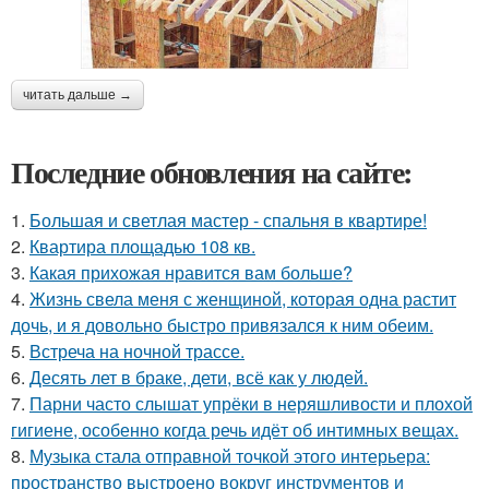
читать дальше →
Последние обновления на сайте:
1.
Большая и светлая мастер - спальня в квартире!
2.
Квартира площадью 108 кв.
3.
Какая прихожая нравится вам больше?
4.
Жизнь свела меня с женщиной, которая одна растит
дочь, и я довольно быстро привязался к ним обеим.
5.
Встреча на ночной трассе.
6.
Десять лет в браке, дети, всё как у людей.
7.
Парни часто слышат упрёки в неряшливости и плохой
гигиене, особенно когда речь идёт об интимных вещах.
8.
Музыка стала отправной точкой этого интерьера:
пространство выстроено вокруг инструментов и