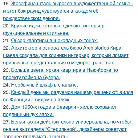
19.
Жозефина шталь выросла в художественной семье -
и этот бэкграунд чувствуется в каждом её
рождественском декоре.
20.
Крутые идеи, которые сделают интерьер
функциональнее и стильнее.
21.
Обзор квартиры в шоколадных тонах.
22.
Архитектор и основатель бюро Archistories Кира
шаева создала для клиники интерьер, который ломает
привычные представления о медпространствах.
23.
Больше цвета: яркая квартира в Нью-йорке по
проекту рэймана бузера.
24.
Необычный шкаф в спальне.
25.
Каждый день мы радуемся нашему решению": вилла
во Франции с видом на пляж.
26.
Дом 1950-х годов в Беверли - хиллс сохранил
подлинный дух эпохи.
27.
Белая кухня действительно универсальна, но чтобы
она не выглядела "Стерильной", дизайнеры советуют
заранее продумать акценты.