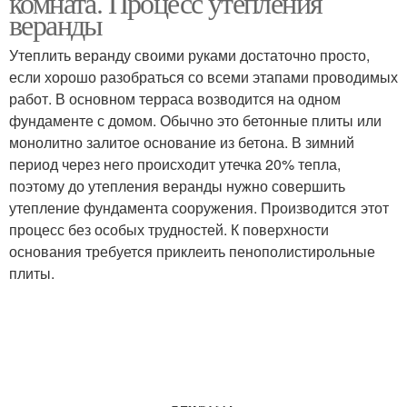
комната. Процесс утепления
веранды
Утеплить веранду своими руками достаточно просто,
если хорошо разобраться со всеми этапами проводимых
Дачные туалеты
Туалеты по видам
работ. В основном терраса возводится на одном
фундаменте с домом. Обычно это бетонные плиты или
монолитно залитое основание из бетона. В зимний
период через него происходит утечка 20% тепла,
Туалет для дачи
Клозет на даче
поэтому до утепления веранды нужно совершить
утепление фундамента сооружения. Производится этот
процесс без особых трудностей. К поверхности
основания требуется приклеить пенополистирольные
Туалеты без выгребной
плиты.
Сухой туалет
ямы
Туалеты для дачи