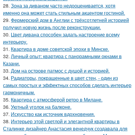
28.
Зона за диваном часто недооценивается, хотя
именно она может стать стильным акцентом гостиной.
29.
Фермерский дом в Англии с трёхсотлетней историей
получил новую жизнь после реконструкции.
30.
Цвет дивана способен задать настроение всему
интерьеру.
31.
Квартира в доме советской эпохи в Минске.
32.
Личный опыт: квартира с панорамными окнами в
Казани.
33.
Дом на острове патмос с душой и историей.
34.
Радиаторы, покрашенные в цвет стен, - один из
самых простых и эффектных способов сделать интерьер
гармоничным.
35.
Квартира с атмосферой ретро в Милане.
36.
Уютный уголок на балконе.
37.
Искусство как источник вдохновения.
38.
Интерьер этой светлой и элегантной квартиры в
Сталинке дизайнер Анастасия венедчук создавала для