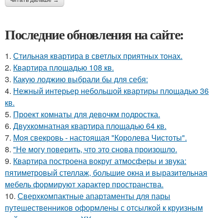
читать дальше →
Последние обновления на сайте:
1.
Стильная квартира в светлых приятных тонах.
2.
Квартира площадью 108 кв.
3.
Какую лоджию выбрали бы для себя:
4.
Нежный интерьер небольшой квартиры площадью 36
кв.
5.
Проект комнаты для девочкм подростка.
6.
Двухкомнатная квартира площадью 64 кв.
7.
Моя свекровь - настоящая "Королева Чистоты".
8.
"Не могу поверить, что это снова произошло.
9.
Квартира построена вокруг атмосферы и звука:
пятиметровый стеллаж, большие окна и выразительная
мебель формируют характер пространства.
10.
Сверхкомпактные апартаменты для пары
путешественников оформлены с отсылкой к круизным