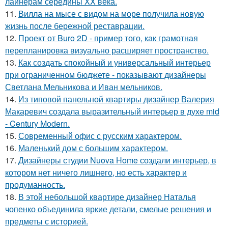
лайнерам середины XX века.
11.
Вилла на мысе с видом на море получила новую
жизнь после бережной реставрации.
12.
Проект от Buro 2D - пример того, как грамотная
перепланировка визуально расширяет пространство.
13.
Как создать спокойный и универсальный интерьер
при ограниченном бюджете - показывают дизайнеры
Светлана Мельникова и Иван мельников.
14.
Из типовой панельной квартиры дизайнер Валерия
Макаревич создала выразительный интерьер в духе mid
- Century Modern.
15.
Современный офис с русским характером.
16.
Маленький дом с большим характером.
17.
Дизайнеры студии Nuova Home создали интерьер, в
котором нет ничего лишнего, но есть характер и
продуманность.
18.
В этой небольшой квартире дизайнер Наталья
чопенко объединила яркие детали, смелые решения и
предметы с историей.