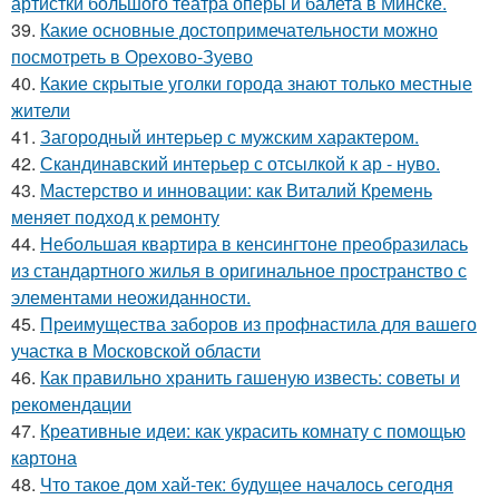
артистки большого театра оперы и балета в Минске.
39.
Какие основные достопримечательности можно
посмотреть в Орехово-Зуево
40.
Какие скрытые уголки города знают только местные
жители
41.
Загородный интерьер с мужским характером.
42.
Скандинавский интерьер с отсылкой к ар - нуво.
43.
Мастерство и инновации: как Виталий Кремень
меняет подход к ремонту
44.
Небольшая квартира в кенсингтоне преобразилась
из стандартного жилья в оригинальное пространство с
элементами неожиданности.
45.
Преимущества заборов из профнастила для вашего
участка в Московской области
46.
Как правильно хранить гашеную известь: советы и
рекомендации
47.
Креативные идеи: как украсить комнату с помощью
картона
48.
Что такое дом хай-тек: будущее началось сегодня