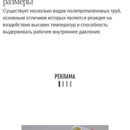
размеры
Существует несколько видов полипропиленовых труб,
основным отличием которых является реакция на
Температуры для
воздействие высоких температур и способность
Трубы по маркировке
полипропиленовых
выдерживать рабочее внутреннее давление.
труб
Давление для
полипропиленовых
Трубы по сравнению
труб
Трубы при правильной
Трубы для горячей
эксплуатации
воды
Разница между
Предел для
полипропиленовыми
полипропиленовых
трубами
труб