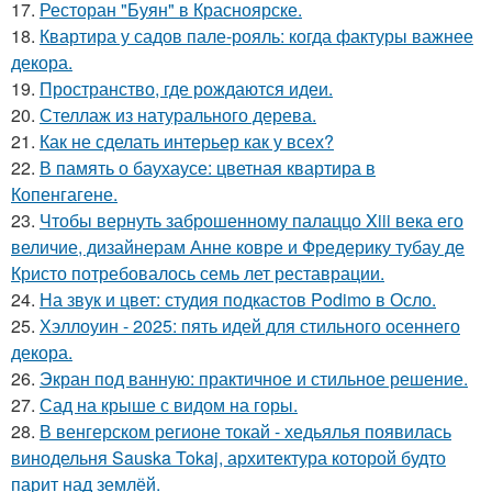
17.
Ресторан "Буян" в Красноярске.
18.
Квартира у садов пале-рояль: когда фактуры важнее
декора.
19.
Пространство, где рождаются идеи.
20.
Стеллаж из натурального дерева.
21.
Как не сделать интерьер как у всех?
22.
В память о баухаусе: цветная квартира в
Копенгагене.
23.
Чтобы вернуть заброшенному палаццо Xiii века его
величие, дизайнерам Анне ковре и Фредерику тубау де
Кристо потребовалось семь лет реставрации.
24.
На звук и цвет: студия подкастов Podimo в Осло.
25.
Хэллоуин - 2025: пять идей для стильного осеннего
декора.
26.
Экран под ванную: практичное и стильное решение.
27.
Сад на крыше с видом на горы.
28.
В венгерском регионе токай - хедьялья появилась
винодельня Sauska Tokaj, архитектура которой будто
парит над землёй.