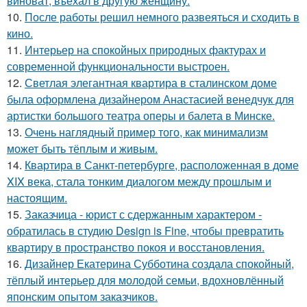
виноват, въехал в другую женщину.
10.
После работы решил немного развеяться и сходить в
кино.
11.
Интерьер на спокойных природных фактурах и
современной функциональности выстроен.
12.
Светлая элегантная квартира в сталинском доме
была оформлена дизайнером Анастасией венедчук для
артистки большого театра оперы и балета в Минске.
13.
Очень наглядный пример того, как минимализм
может быть тёплым и живым.
14.
Квартира в Санкт-петербурге, расположенная в доме
XIX века, стала тонким диалогом между прошлым и
настоящим.
15.
Заказчица - юрист с сдержанным характером -
обратилась в студию Design is Fine, чтобы превратить
квартиру в пространство покоя и восстановления.
16.
Дизайнер Екатерина Субботина создала спокойный,
тёплый интерьер для молодой семьи, вдохновлённый
японским опытом заказчиков.