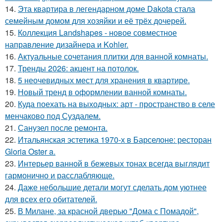
14.
Эта квартира в легендарном доме Dakota стала
семейным домом для хозяйки и её трёх дочерей.
15.
Коллекция Landshapes - новое совместное
направление дизайнера и Kohler.
16.
Актуальные сочетания плитки для ванной комнаты.
17.
Тренды 2026: акцент на потолок.
18.
5 неочевидных мест для хранения в квартире.
19.
Новый тренд в оформлении ванной комнаты.
20.
Куда поехать на выходных: арт - пространство в селе
менчаково под Суздалем.
21.
Санузел после ремонта.
22.
Итальянская эстетика 1970-х в Барселоне: ресторан
Gloria Oster a.
23.
Интерьер ванной в бежевых тонах всегда выглядит
гармонично и расслабляюще.
24.
Даже небольшие детали могут сделать дом уютнее
для всех его обитателей.
25.
В Милане, за красной дверью "Дома с Помадой",