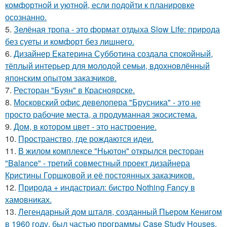
комфортной и уютной, если подойти к планировке
осознанно.
5.
Зелёная тропа - это формат отдыха Slow Life: природа
без суеты и комфорт без лишнего.
6.
Дизайнер Екатерина Субботина создала спокойный,
тёплый интерьер для молодой семьи, вдохновлённый
японским опытом заказчиков.
7.
Ресторан "Буян" в Красноярске.
8.
Московский офис девелопера "Брусника" - это не
просто рабочие места, а продуманная экосистема.
9.
Дом, в котором цвет - это настроение.
10.
Пространство, где рождаются идеи.
11.
В жилом комплексе "Ньютон" открылся ресторан
"Balance" - третий совместный проект дизайнера
Кристины Горшковой и её постоянных заказчиков.
12.
Природа + индастриал: бистро Nothing Fancy в
хамовниках.
13.
Легендарный дом шталя, созданный Пьером Кенигом
в 1960 году, был частью программы Case Study Houses.