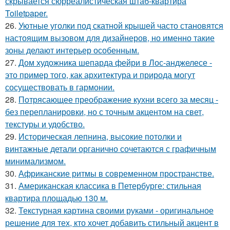
скрывается сюрреалистическая штаб-квартира
Toiletpaper.
26.
Уютные уголки под скатной крышей часто становятся
настоящим вызовом для дизайнеров, но именно такие
зоны делают интерьер особенным.
27.
Дом художника шепарда фейри в Лос-анджелесе -
это пример того, как архитектура и природа могут
сосуществовать в гармонии.
28.
Потрясающее преображение кухни всего за месяц -
без перепланировки, но с точным акцентом на свет,
текстуры и удобство.
29.
Историческая лепнина, высокие потолки и
винтажные детали органично сочетаются с графичным
минимализмом.
30.
Африканские ритмы в современном пространстве.
31.
Американская классика в Петербурге: стильная
квартира площадью 130 м.
32.
Текстурная картина своими руками - оригинальное
решение для тех, кто хочет добавить стильный акцент в