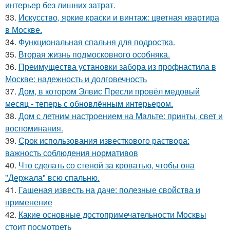
интерьер без лишних затрат.
33.
Искусство, яркие краски и винтаж: цветная квартира
в Москве.
34.
Функциональная спальня для подростка.
35.
Вторая жизнь подмосковного особняка.
36.
Преимущества установки забора из профнастила в
Москве: надежность и долговечность
37.
Дом, в котором Элвис Пресли провёл медовый
месяц - теперь с обновлённым интерьером.
38.
Дом с летним настроением на Мальте: принты, свет и
воспоминания.
39.
Срок использования известкового раствора:
важность соблюдения нормативов
40.
Что сделать со стеной за кроватью, чтобы она
"Держала" всю спальню.
41.
Гашеная известь на даче: полезные свойства и
применение
42.
Какие основные достопримечательности Москвы
стоит посмотреть