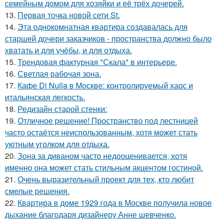
семейным домом для хозяйки и её трёх дочерей.
13.
Первая точка новой сети St.
14.
Эта однокомнатная квартира создавалась для
старшей дочери заказчиков - пространства должно было
хватать и для учёбы, и для отдыха.
15.
Трендовая фактурная "Скала" в интерьере.
16.
Светлая рабочая зона.
17.
Кафе Di Nulla в Москве: контролируемый хаос и
итальянская легкость.
18.
Редизайн старой стенки:
19.
Отличное решение! Пространство под лестницей
часто остаётся неиспользованным, хотя может стать
уютным уголком для отдыха.
20.
Зона за диваном часто недооценивается, хотя
именно она может стать стильным акцентом гостиной.
21.
Очень выразительный проект для тех, кто любит
смелые решения.
22.
Квартира в доме 1929 года в Москве получила новое
дыхание благодаря дизайнеру Анне шевченко.