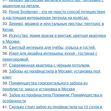
акцентом на детали.
32.
Royal Scotsman - это не просто способ путешествия,
а настоящая интерьерная легенда на колёсах.
33.
Дерево, мрамор и хрустальные люстры: пентхаус в
Китае.
34.
Искусство, яркие краски и винтаж: цветная квартира
в Москве.
35.
Светлый интерьер для учёбы, отдыха и гостей.
36.
Идея для дизайна интерьера: кухня - гостиная с
перегородкой.
37.
Современная квартира с чёрным потолком.
38.
Заборы из профнастила в Москве: установка под
ключ
39.
Преимущества горизонтального забора из
профлиста: заказ и установка в Москве
40.
Забор из профнастила Премиум: Преимущества и
особенности
41.
Сколько стоит забор из профнастила на 10 соток в