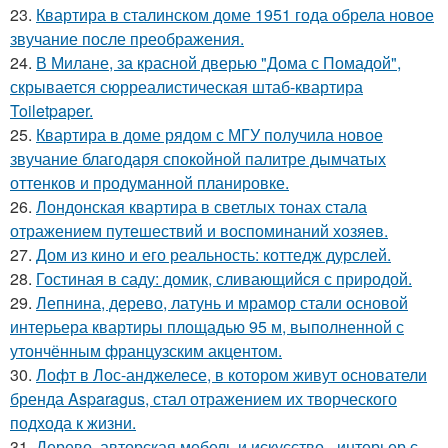
23.
Квартира в сталинском доме 1951 года обрела новое
звучание после преображения.
24.
В Милане, за красной дверью "Дома с Помадой",
скрывается сюрреалистическая штаб-квартира
Toiletpaper.
25.
Квартира в доме рядом с МГУ получила новое
звучание благодаря спокойной палитре дымчатых
оттенков и продуманной планировке.
26.
Лондонская квартира в светлых тонах стала
отражением путешествий и воспоминаний хозяев.
27.
Дом из кино и его реальность: коттедж дурслей.
28.
Гостиная в саду: домик, сливающийся с природой.
29.
Лепнина, дерево, латунь и мрамор стали основой
интерьера квартиры площадью 95 м, выполненной с
утончённым французским акцентом.
30.
Лофт в Лос-анджелесе, в котором живут основатели
бренда Asparagus, стал отражением их творческого
подхода к жизни.
31.
Дерево, авторская мебель и искусство - интерьер с