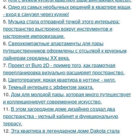
4.
Одно из самых необычных решений в квартире маши,
- вход в санузел через кухню!
5.
Музыка стала отправной точкой этого интерьера:
пространство выстроено вокруг инструментов и
настроения импровизации.
6.
Сверхкомпактные апартаменты для пары
путешественников оформлены с отсылкой к круизным
лайнерам середины XX века.
7.
Проект от Buro 2D - пример того, как грамотная
перепланировка визуально расширяет пространство.
8.
Цветотерапия: яркая квартира в ноттинг - хилл.
9.
Темный интерьер с эффектом заката.
10.
Дом для молодой пары, которая много путешествует
и коллекционирует современное искусство.
11.
В этом загородном доме дизайнер создал два
пространства - уютный кабинет и функциональную
террасу.
12.
Эта квартира в легендарном доме Dakota стала