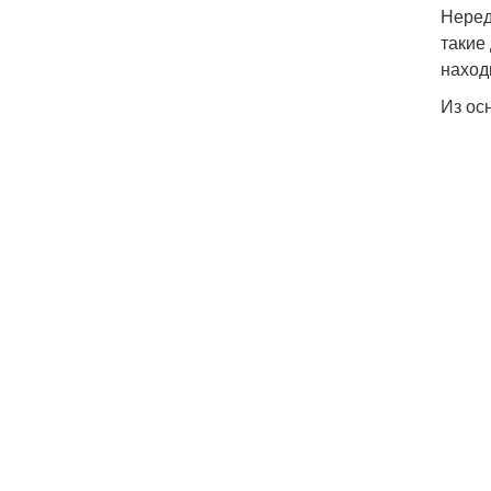
Неред
такие
наход
Из ос