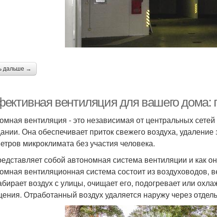
ь дальше →
ективная вентиляция для вашего дома: п
омная вентиляция - это независимая от центральных сете
дании. Она обеспечивает приток свежего воздуха, удалени
етров микроклимата без участия человека.
редставляет собой автономная система вентиляции и как он
омная вентиляционная система состоит из воздуховодов, в
абирает воздух с улицы, очищает его, подогревает или охл
ения. Отработанный воздух удаляется наружу через отдел