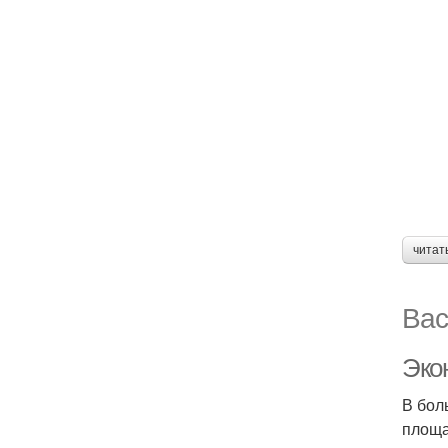
читат
Вас
Эко
В бол
площа