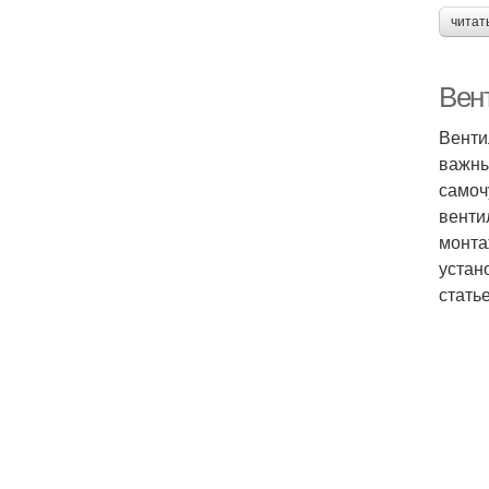
читат
Вен
Венти
важны
самоч
венти
монта
устан
статье