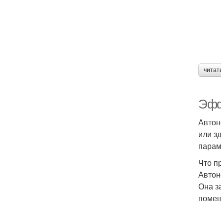
читат
Эфф
Автон
или з
парам
Что п
Автон
Она з
помещ