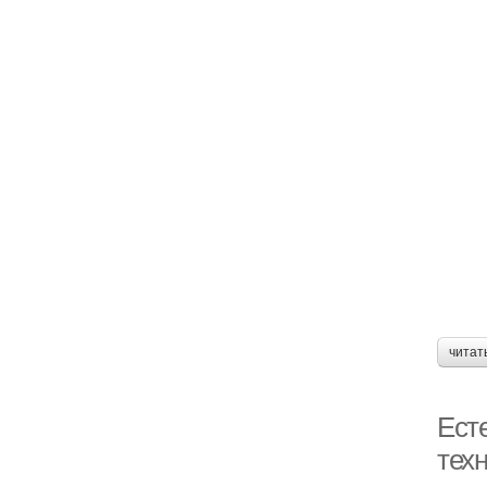
читат
Ест
тех