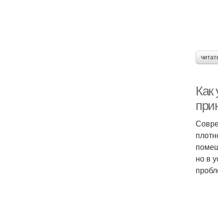
читат
Как
при
Совре
плотн
помещ
но в 
пробл