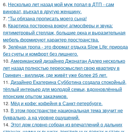
6.
Несколько лет назад мой муж попал в ДТП - сам
виноват, въехал в другую женщину.
7.
"Ты обязана прописать моего сына!
8.
Квартира построена вокруг атмосферы и звука:
пятиметровый стеллаж, большие окна и выразительная
мебель формируют характер пространства.
9.
Зелёная тропа - это формат отдыха Slow Life: природа
без суеты и комфорт без лишнего.
10.
Американский дизайнер Джонатан Адлер несколько
лет назад полностью переосмыслил свою квартиру в
Гринвич - виллидж, где живёт уже более 25 лет.
11.
Дизайнер Екатерина Субботина создала спокойный,
тёплый интерьер для молодой семьи, вдохновлённый
японским опытом заказчиков.
12.
Мёд и кофе: кофейня в Санкт-петербурге.
13.
В этом пространстве национальная тема звучит не
буквально, а на уровне ощущений.
14.
Этот дом словно собран из впечатлений о дальних
странах, шумных рынках, текстильных лавках и старых