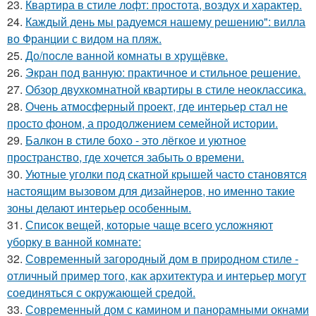
23.
Квартира в стиле лофт: простота, воздух и характер.
24.
Каждый день мы радуемся нашему решению": вилла
во Франции с видом на пляж.
25.
До/после ванной комнаты в хрущёвке.
26.
Экран под ванную: практичное и стильное решение.
27.
Обзор двухкомнатной квартиры в стиле неоклассика.
28.
Очень атмосферный проект, где интерьер стал не
просто фоном, а продолжением семейной истории.
29.
Балкон в стиле бохо - это лёгкое и уютное
пространство, где хочется забыть о времени.
30.
Уютные уголки под скатной крышей часто становятся
настоящим вызовом для дизайнеров, но именно такие
зоны делают интерьер особенным.
31.
Список вещей, которые чаще всего усложняют
уборку в ванной комнате:
32.
Современный загородный дом в природном стиле -
отличный пример того, как архитектура и интерьер могут
соединяться с окружающей средой.
33.
Современный дом с камином и панорамными окнами