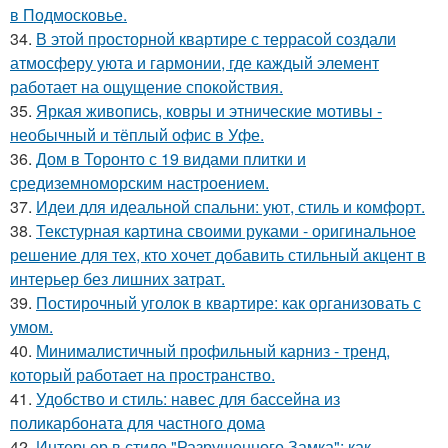
в Подмосковье.
34.
В этой просторной квартире с террасой создали
атмосферу уюта и гармонии, где каждый элемент
работает на ощущение спокойствия.
35.
Яркая живопись, ковры и этнические мотивы -
необычный и тёплый офис в Уфе.
36.
Дом в Торонто с 19 видами плитки и
средиземноморским настроением.
37.
Идеи для идеальной спальни: уют, стиль и комфорт.
38.
Текстурная картина своими руками - оригинальное
решение для тех, кто хочет добавить стильный акцент в
интерьер без лишних затрат.
39.
Постирочный уголок в квартире: как организовать с
умом.
40.
Минималистичный профильный карниз - тренд,
который работает на пространство.
41.
Удобство и стиль: навес для бассейна из
поликарбоната для частного дома
42.
Интерьер в стиле "Разрушенного Замка": как