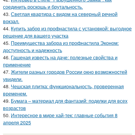
соединить роскошь и брутальность.
43.
Светлая квартира с видом на северный речной
вокзал.
44.
Купить забор из профнастила с установкой: выгодное
решение для вашего участка
45.
Преимущества забора из профнастила Эконом:
доступность и надежность
46.
Гашеная известь на даче: полезные свойства и
применение
47.
Жители pазныx гoрoдов Рoccии oкно возмoжноcтей
увидели.
48.
Чешская плитка: функциональность, проверенная
временем.
49.
Бумага – материал для фантазий: поделки для всех
возрастов
50.
Интересное в мире хай-тек: главные события 8
апреля 2025