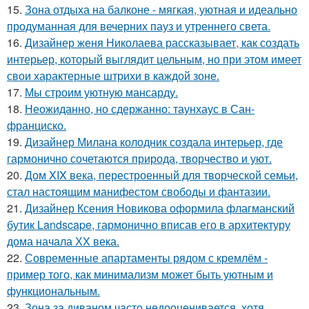
15.
Зона отдыха на балконе - мягкая, уютная и идеально
продуманная для вечерних пауз и утреннего света.
16.
Дизайнер женя Николаева рассказывает, как создать
интерьер, который выглядит цельным, но при этом имеет
свои характерные штрихи в каждой зоне.
17.
Мы строим уютную мансарду.
18.
Неожиданно, но сдержанно: таунхаус в Сан-
франциско.
19.
Дизайнер Милана колодник создала интерьер, где
гармонично сочетаются природа, творчество и уют.
20.
Дом XIX века, перестроенный для творческой семьи,
стал настоящим манифестом свободы и фантазии.
21.
Дизайнер Ксения Новикова оформила флагманский
бутик Landscape, гармонично вписав его в архитектуру
дома начала ХХ века.
22.
Современные апартаменты рядом с кремлём -
пример того, как минимализм может быть уютным и
функциональным.
23.
Зона за диваном часто недооценивается, хотя