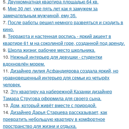
5.
Двухкомнатная квартира площадью 64 кв.
6.
Мне 30 лет, уже пять лет как я замужем за
замечательным мужчиной, ему 35.
7.
После работы решил немного развеяться и сходить в
кино.
8.
Терракота и настенная роспись - яркий акцент в
квартире 61 м на соколиной горе, созданной под аренду.
9.
Школа жизни: рабочее место школьника.
10.
Нежный интерьер для девушки - студентки
вдохновлён морем.
11.
Дизайнер лилия Асфандиярова создала яркий, но
уравновешенный интерьер для семьи из четырёх
человек.
12.
Эту квартиру на набережной Казанки дизайнер
Тамара Стругова оформила для своего сына.
13.
Дом, который живёт вместе с природой.
14.
Дизайнер Дарья Старцева рассказывает, как
превратить небольшую квартиру в комфортное
пространство для жизни и отдыха.