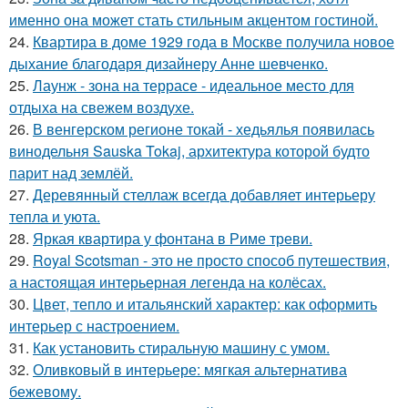
именно она может стать стильным акцентом гостиной.
24.
Квартира в доме 1929 года в Москве получила новое
дыхание благодаря дизайнеру Анне шевченко.
25.
Лаунж - зона на террасе - идеальное место для
отдыха на свежем воздухе.
26.
В венгерском регионе токай - хедьялья появилась
винодельня Sauska Tokaj, архитектура которой будто
парит над землёй.
27.
Деревянный стеллаж всегда добавляет интерьеру
тепла и уюта.
28.
Яркая квартира у фонтана в Риме треви.
29.
Royal Scotsman - это не просто способ путешествия,
а настоящая интерьерная легенда на колёсах.
30.
Цвет, тепло и итальянский характер: как оформить
интерьер с настроением.
31.
Как установить стиральную машину с умом.
32.
Оливковый в интерьере: мягкая альтернатива
бежевому.