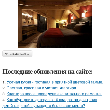
читать дальше →
Последние обновления на сайте:
1.
Уютная кухня - гостиная в приятной цветовой гамме.
2.
Светлая, красивая и уютная квартира.
3.
Квартира после проведения капитального ремонта.
4.
Как обустроить детскую в 10 квадратов для троих
детей так, чтобы у каждого было свое место?