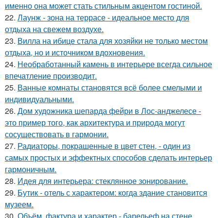
именно она может стать стильным акцентом гостиной.
22.
Лаунж - зона на террасе - идеальное место для
отдыха на свежем воздухе.
23.
Вилла на ибице стала для хозяйки не только местом
отдыха, но и источником вдохновения.
24.
Необработанный камень в интерьере всегда сильное
впечатление производит.
25.
Ванные комнаты становятся всё более смелыми и
индивидуальными.
26.
Дом художника шепарда фейри в Лос-анджелесе -
это пример того, как архитектура и природа могут
сосуществовать в гармонии.
27.
Радиаторы, покрашенные в цвет стен, - один из
самых простых и эффектных способов сделать интерьер
гармоничным.
28.
Идея для интерьера: стеклянное зонирование.
29.
Бутик - отель с характером: когда здание становится
музеем.
30.
Объём, фактура и характер - барельеф на стене.