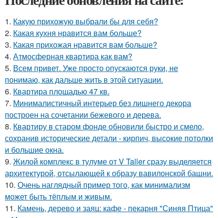
1.
Какую прихожую выбрали бы для себя?
2.
Какая кухня нравится вам больше?
3.
Какая прихожая нравится вам больше?
4.
Атмосферная квартира как вам?
5.
Всем привет. Уже просто опускаются руки, не
понимаю, как дальше жить в этой ситуации.
6.
Квартира площадью 47 кв.
7.
Минималистичный интерьер без лишнего декора
построен на сочетании бежевого и дерева.
8.
Квартиру в старом фонде обновили быстро и смело,
сохранив исторические детали - кирпич, высокие потолки
и большие окна.
9.
Жилой комплекс в тулуме от V Taller сразу выделяется
архитектурой, отсылающей к образу вавилонской башни.
10.
Очень наглядный пример того, как минимализм
может быть тёплым и живым.
11.
Камень, дерево и заяц: кафе - пекарня "Синяя Птица"