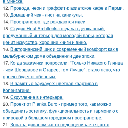
в Минске.
12.
Провода, неон и граффити: азиатское кафе в Перми.
13.
Домашний чек - лист на каникулы.
14.
Пространство, где рождаются идеи.
15.
Студия Heut Architects создала сдержанный,
продуманный интерьер для молодой пары, которая
ценит искусство, хорошие книги и вино.
16.
Викторианский шик и современный комфорт: как в
мельбурнском доме объединили две эпохи.
17.
Когда заказчики попросили: "Только Никакого Глянца
- чем Шершавее и Старее, тем Лучше", стало ясно, что
проект будет особенным.
18.
В память о баухаусе: цветная квартира в
Копенгагене.
19.
Скругление в интерьере.
20.
Проект от Planka Buro - пример того, как можно
объединить эстетику, функциональность и гармонию с
природой в большом городском пространстве.
21.
Зона за диваном часто недооценивается, хотя