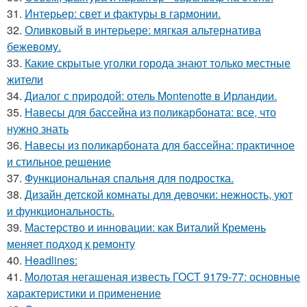
31.
Интерьер: свет и фактуры в гармонии.
32.
Оливковый в интерьере: мягкая альтернатива
бежевому.
33.
Какие скрытые уголки города знают только местные
жители
34.
Диалог с природой: отель Montenotte в Ирландии.
35.
Навесы для бассейна из поликарбоната: все, что
нужно знать
36.
Навесы из поликарбоната для бассейна: практичное
и стильное решение
37.
Функциональная спальня для подростка.
38.
Дизайн детской комнаты для девочки: нежность, уют
и функциональность.
39.
Мастерство и инновации: как Виталий Кремень
меняет подход к ремонту
40.
Headlines:
41.
Молотая негашеная известь ГОСТ 9179-77: основные
характеристики и применение