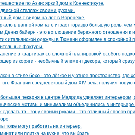
тешествие по Азии: яркий дом в Коннектикуте.
двесной стеллаж своими руками.
тный дом с видом на лес в Воронеже.
ркало в ванной комнате играет гораздо большую роль, чем 
м Дениз байерн - это воплощение бережного отношения к 
тик итальянской одежды в Тюмени оформлен в спокойной п
ительные фактуры.
анение в квартирах со сложной планировкой особого подхо
ршер из коряги - необычный элемент декора, который сраз
лкон в стиле бохо - это лёгкое и уютное пространство, где 
 юге Франции средневековый дом XIV века получил новую 
большая пекарня в центре Мадрида удивляет интерьером,
нические мотивы и минимализм объединились в интерьере р
к сделать тв - зону своими руками - это отличный способ п
коре.
лы тоже могут работать на интерьер.
минат или плитка на кухне: что выбрать