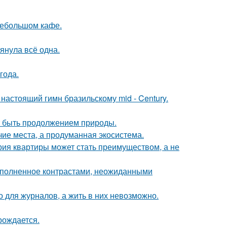
небольшом кафе.
тянула всё одна.
года.
настоящий гимн бразильскому mid - Century.
ет быть продолжением природы.
чие места, а продуманная экосистема.
рия квартиры может стать преимуществом, а не
наполненное контрастами, неожиданными
 для журналов, а жить в них невозможно.
рождается.