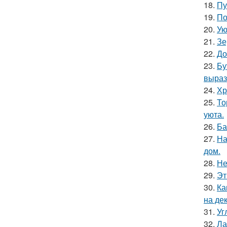
18.
Пу
19.
По
20.
Ую
21.
Зе
22.
До
23.
Бу
выраз
24.
Хр
25.
То
уюта.
26.
Ба
27.
На
дом.
28.
Не
29.
Эт
30.
Ка
на де
31.
Уг
32.
Ла