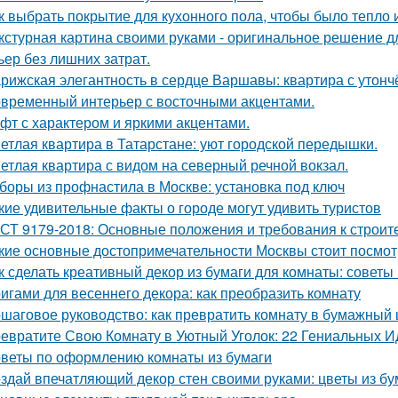
к выбрать покрытие для кухонного пола, чтобы было тепло 
кстурная картина своими руками - оригинальное решение для
ьер без лишних затрат.
рижская элегантность в сердце Варшавы: квартира с утон
временный интерьер с восточными акцентами.
фт с характером и яркими акцентами.
етлая квартира в Татарстане: уют городской передышки.
етлая квартира с видом на северный речной вокзал.
боры из профнастила в Москве: установка под ключ
кие удивительные факты о городе могут удивить туристов
СТ 9179-2018: Основные положения и требования к строит
кие основные достопримечательности Москвы стоит посмот
к сделать креативный декор из бумаги для комнаты: советы
игами для весеннего декора: как преобразить комнату
шаговое руководство: как превратить комнату в бумажный
евратите Свою Комнату в Уютный Уголок: 22 Гениальных И
веты по оформлению комнаты из бумаги
здай впечатляющий декор стен своими руками: цветы из бу