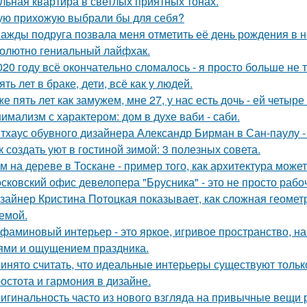
льная квартира в светлых приятных тонах.
ую прихожую выбрали бы для себя?
ажды подруга позвала меня отметить её день рождения в 
олютно гениальный лайфхак.
020 году всё окончательно сломалось - я просто больше не 
ять лет в браке, дети, всё как у людей.
же пять лет как замужем, мне 27, у нас есть дочь - ей четыре 
имализм с характером: дом в духе ваби - саби.
тхаус обувного дизайнера Александр Бирман в Сан-паулу - 
к создать уют в гостиной зимой: 3 полезных совета.
м на дереве в Тоскане - пример того, как архитектура мож
сковский офис девелопера "Брусника" - это не просто рабо
зайнер Кристина Потоцкая показывает, как сложная геомет
емой.
фаминовый интерьер - это яркое, игривое пространство, 
ями и ощущением праздника.
инято считать, что идеальные интерьеры существуют только
остота и гармония в дизайне.
игинальность часто из нового взгляда на привычные вещи 