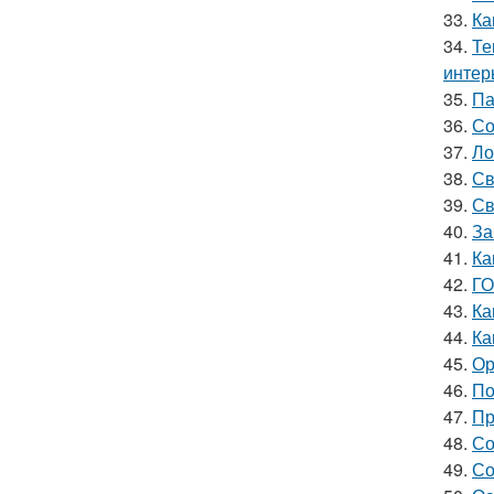
33.
Ка
34.
Те
интер
35.
Па
36.
Со
37.
Ло
38.
Св
39.
Св
40.
За
41.
Ка
42.
ГО
43.
Ка
44.
Ка
45.
Ор
46.
По
47.
Пр
48.
Со
49.
Со