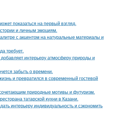
может показаться на первый взгляд.
истории и личным эмоциям.
алитре с акцентом на натуральные материалы и
да требует.
у добавляет интерьеру атмосферу природы и
хочется забыть о времени.
жизнь и превратился в современный гостевой
 сочетающим природные мотивы и футуризм.
есторана татарской кухни в Казани.
ридать интерьеру индивидуальность и сэкономить