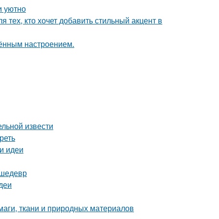
и уютно
 тех, кто хочет добавить стильный акцент в
чённым настроением.
ельной извести
реть
 и идеи
 шедевр
деи
маги, ткани и природных материалов