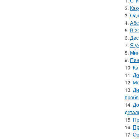
1.
Сти
2.
Как
3.
Одн
4.
Абс
5.
В 2
6.
Дес
7.
Я у
8.
Мин
9.
Пен
10.
Ка
11.
До
12.
Мо
13.
Ди
пробл
14.
До
детал
15.
Пр
16.
Пр
17.
Ор