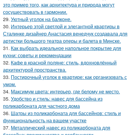
это пример того, как архитектура и природа могут
сосуществовать в гармонии.
29.
Уютный уголок на балконе.
30.
Интерьер этой светлой и элегантной квартиры в
Сталинке дизайнер Анастасия венедчук создавала для
артистки большого театра оперы и балета в Минске.
31.
Как выбрать идеальное напольное покрытие для
кухни: советы и рекомендации
32.
Кафе в красной поляне: стиль, вдохновлённый
архитектурой пространства.
33.
Постирочный уголок в квартире: как организовать с
умом.
34.
Максимум цвета: интерьер, где белому не место.
35.
Удобство и стиль: навес для бассейна из
поликарбоната для частного дома
36.
Шатры из поликарбоната для бассейнов: стиль и
функциональность на вашем участке
37.
Металлический навес из поликарбоната для
бассейна: преимущества и особенности