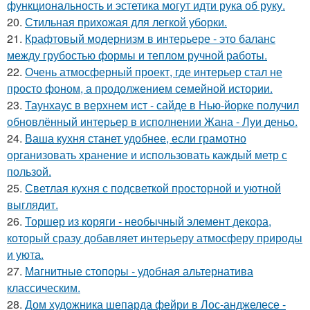
функциональность и эстетика могут идти рука об руку.
20.
Стильная прихожая для легкой уборки.
21.
Крафтовый модернизм в интерьере - это баланс
между грубостью формы и теплом ручной работы.
22.
Очень атмосферный проект, где интерьер стал не
просто фоном, а продолжением семейной истории.
23.
Таунхаус в верхнем ист - сайде в Нью-йорке получил
обновлённый интерьер в исполнении Жана - Луи деньо.
24.
Ваша кухня станет удобнее, если грамотно
организовать хранение и использовать каждый метр с
пользой.
25.
Светлая кухня с подсветкой просторной и уютной
выглядит.
26.
Торшер из коряги - необычный элемент декора,
который сразу добавляет интерьеру атмосферу природы
и уюта.
27.
Магнитные стопоры - удобная альтернатива
классическим.
28.
Дом художника шепарда фейри в Лос-анджелесе -