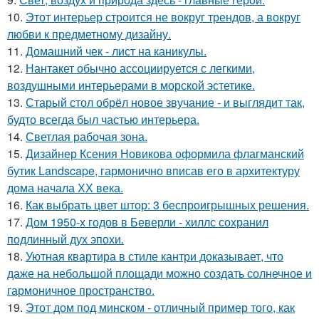
10.
Этот интерьер строится не вокруг трендов, а вокруг
любви к предметному дизайну.
11.
Домашний чек - лист на каникулы.
12.
Нантакет обычно ассоциируется с легкими,
воздушными интерьерами в морской эстетике.
13.
Старый стол обрёл новое звучание - и выглядит так,
будто всегда был частью интерьера.
14.
Светлая рабочая зона.
15.
Дизайнер Ксения Новикова оформила флагманский
бутик Landscape, гармонично вписав его в архитектуру
дома начала ХХ века.
16.
Как выбрать цвет штор: 3 беспроигрышных решения.
17.
Дом 1950-х годов в Беверли - хиллс сохранил
подлинный дух эпохи.
18.
Уютная квартира в стиле кантри доказывает, что
даже на небольшой площади можно создать солнечное и
гармоничное пространство.
19.
Этот дом под минском - отличный пример того, как