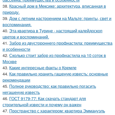
38.
Красный дом в Мексике: архитектура, вписанная в
природу.
39.
Дом с летним настроением на Мальте: принты, свет и
воспоминания.
40.
Эта квартира в Турине - настоящий калейдоскоп
цветов и воспоминаний.
41.
Забор из двустороннего профнастила: преимущества
и особенности
42.
Сколько стоит забор из профнастила на 10 соток в
Москве
43.
Какие интересные факты о Кремле
44.
Как правильно хранить гашеную известь: основные
рекомендации
45.
Полное руководство: как правильно погасить
негашеную известь
46.
ГОСТ 9179-77: Как скачать стандарт для
строительной извести и почему он важен
47.
Пространство с характером: квартира Эммануэль