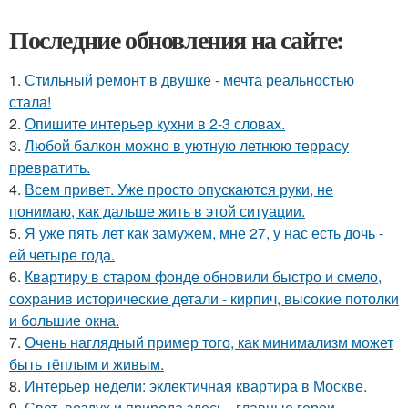
Последние обновления на сайте:
1.
Стильный ремонт в двушке - мечта реальностью
стала!
2.
Опишите интерьер кухни в 2-3 словах.
3.
Любой балкон можно в уютную летнюю террасу
превратить.
4.
Всем привет. Уже просто опускаются руки, не
понимаю, как дальше жить в этой ситуации.
5.
Я уже пять лет как замужем, мне 27, у нас есть дочь -
ей четыре года.
6.
Квартиру в старом фонде обновили быстро и смело,
сохранив исторические детали - кирпич, высокие потолки
и большие окна.
7.
Очень наглядный пример того, как минимализм может
быть тёплым и живым.
8.
Интерьер недели: эклектичная квартира в Москве.
9.
Свет, воздух и природа здесь - главные герои.