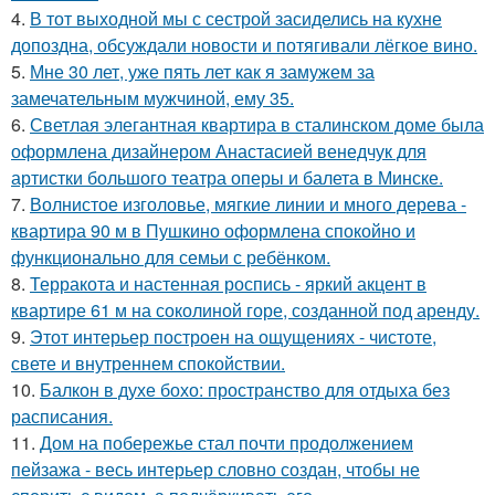
4.
В тот выходной мы с сестрой засиделись на кухне
допоздна, обсуждали новости и потягивали лёгкое вино.
5.
Мне 30 лет, уже пять лет как я замужем за
замечательным мужчиной, ему 35.
6.
Светлая элегантная квартира в сталинском доме была
оформлена дизайнером Анастасией венедчук для
артистки большого театра оперы и балета в Минске.
7.
Волнистое изголовье, мягкие линии и много дерева -
квартира 90 м в Пушкино оформлена спокойно и
функционально для семьи с ребёнком.
8.
Терракота и настенная роспись - яркий акцент в
квартире 61 м на соколиной горе, созданной под аренду.
9.
Этот интерьер построен на ощущениях - чистоте,
свете и внутреннем спокойствии.
10.
Балкон в духе бохо: пространство для отдыха без
расписания.
11.
Дом на побережье стал почти продолжением
пейзажа - весь интерьер словно создан, чтобы не