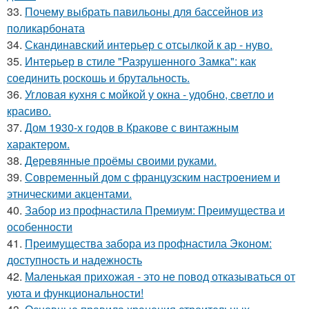
33.
Почему выбрать павильоны для бассейнов из
поликарбоната
34.
Скандинавский интерьер с отсылкой к ар - нуво.
35.
Интерьер в стиле "Разрушенного Замка": как
соединить роскошь и брутальность.
36.
Угловая кухня с мойкой у окна - удобно, светло и
красиво.
37.
Дом 1930-х годов в Кракове с винтажным
характером.
38.
Деревянные проёмы своими руками.
39.
Современный дом с французским настроением и
этническими акцентами.
40.
Забор из профнастила Премиум: Преимущества и
особенности
41.
Преимущества забора из профнастила Эконом:
доступность и надежность
42.
Маленькая прихожая - это не повод отказываться от
уюта и функциональности!