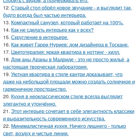
спорить с видом, а подчёркивать его.
12.
Старый стол обрёл новое звучание - и выглядит так,
будто всегда был частью интерьера.
13.
Компактный санузел, который работает на 100%.
14.
Как не сделать интерьер как у всех?
15.
Скругление в интерьере.
16.
Как живет Гарри Нуриев: дом дизайнера в Тоскане.
17.
Цветотерапия: яркая квартира в ноттинг - хилл.
18.
Дом аны Араны в Мадриде - это не просто жильё, а
настоящая творческая лаборатория.
19.
Уютная квартира в стиле кантри доказывает, что
даже на небольшой площади можно создать солнечное и
гармоничное пространство.
20.
Кухня в неоклассическом стиле всегда выглядит
элегантно и утончённо.
21.
Этот интерьер сочетает в себе элегантность классики
и выразительность современного искусства.
22.
Минималистичная кухня. Ничего лишнего - только
свет, воздух и чистые линии.