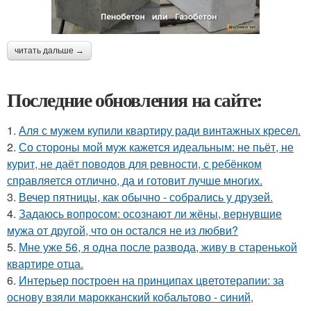
читать дальше →
Последние обновления на сайте:
1.
Аля с мужем купили квартиру ради винтажных кресел.
2.
Со стороны мой муж кажется идеальным: не пьёт, не
курит, не даёт поводов для ревности, с ребёнком
справляется отлично, да и готовит лучше многих.
3.
Вечер пятницы, как обычно - собрались у друзей.
4.
Задаюсь вопросом: осознают ли жёны, вернувшие
мужа от другой, что он остался не из любви?
5.
Мне уже 56, я одна после развода, живу в старенькой
квартире отца.
6.
Интерьер построен на принципах цветотерапии: за
основу взяли марокканский кобальтово - синий,