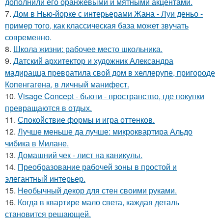
дополнили его оранжевыми и мятными акцентами.
7.
Дом в Нью-йорке с интерьерами Жана - Луи деньо -
пример того, как классическая база может звучать
современно.
8.
Школа жизни: рабочее место школьника.
9.
Датский архитектор и художник Александра
мадирацца превратила свой дом в хеллерупе, пригороде
Копенгагена, в личный манифест.
10.
Visage Concept - бьюти - пространство, где покупки
превращаются в отдых.
11.
Спокойствие формы и игра оттенков.
12.
Лучше меньше да лучше: микроквартира Альдо
чибика в Милане.
13.
Домашний чек - лист на каникулы.
14.
Преобразование рабочей зоны в простой и
элегантный интерьер.
15.
Необычный декор для стен своими руками.
16.
Когда в квартире мало света, каждая деталь
становится решающей.