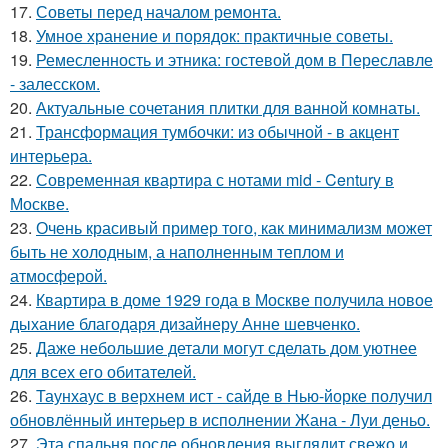
17.
Советы перед началом ремонта.
18.
Умное хранение и порядок: практичные советы.
19.
Ремесленность и этника: гостевой дом в Переславле
- залесском.
20.
Актуальные сочетания плитки для ванной комнаты.
21.
Трансформация тумбочки: из обычной - в акцент
интерьера.
22.
Современная квартира с нотами mid - Century в
Москве.
23.
Очень красивый пример того, как минимализм может
быть не холодным, а наполненным теплом и
атмосферой.
24.
Квартира в доме 1929 года в Москве получила новое
дыхание благодаря дизайнеру Анне шевченко.
25.
Даже небольшие детали могут сделать дом уютнее
для всех его обитателей.
26.
Таунхаус в верхнем ист - сайде в Нью-йорке получил
обновлённый интерьер в исполнении Жана - Луи деньо.
27.
Эта спальня после обновления выглядит свежо и